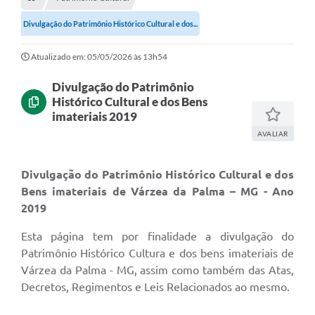
Empresas
Divulgação do Patrimônio Histórico Cultural e dos...
Cidadão
Atualizado em: 05/05/2026 às 13h54
Publicações
Divulgação do Patrimônio
Servidor
Histórico Cultural e dos Bens
Transparência
imateriais 2019
AVALIAR
SIC
Ouvidoria
Divulgação do Patrimônio Histórico Cultural e dos
Bens imateriais de Várzea da Palma – MG - Ano
COVID-19
2019
Patrimônio Cultural
Esta página tem por finalidade a divulgação do
Patrimônio Histórico Cultura e dos bens imateriais de
Lei Aldir Blanc
Várzea da Palma - MG, assim como também das Atas,
Contato
Decretos, Regimentos e Leis Relacionados ao mesmo.
Editais