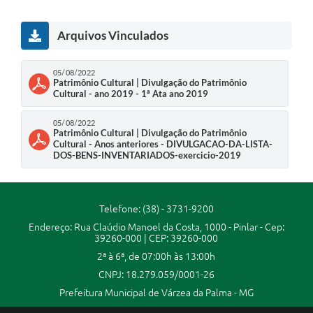
Secretarias
Arquivos Vinculados
Projetos
Contas Públicas
05/08/2022
Patrimônio Cultural | Divulgação do Patrimônio
Legislação
Cultural - ano 2019 - 1ª Ata ano 2019
Links
05/08/2022
Patrimônio Cultural | Divulgação do Patrimônio
Cultural - Anos anteriores - DIVULGACAO-DA-LISTA-
Serviços Online
DOS-BENS-INVENTARIADOS-exercicio-2019
Telefones Úteis
Enquete
Telefone: (38) - 3731-9200
Endereço: Rua Claúdio Manoel da Costa, 1000 - Pinlar - Cep:
Agenda
39260-000 | CEP: 39260-000
2ª à 6ª, de 07:00h às 13:00h
Diário Oficial
CNPJ: 18.279.059/0001-26
Emprega
Prefeitura Municipal de Várzea da Palma - MG