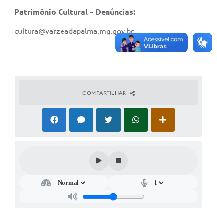
Patrimônio Cultural – Denúncias:
A Prefeitura
cultura@varzeadapalma.mg.gov.br
A Nossa Cidade
Enfrentando o COVID-19
Contratos
Audiências Públicas
COMPARTILHAR
Arquivos para Download
Carta de Serviços
Notícias
Turismo
Obras
Galeria de Vídeos