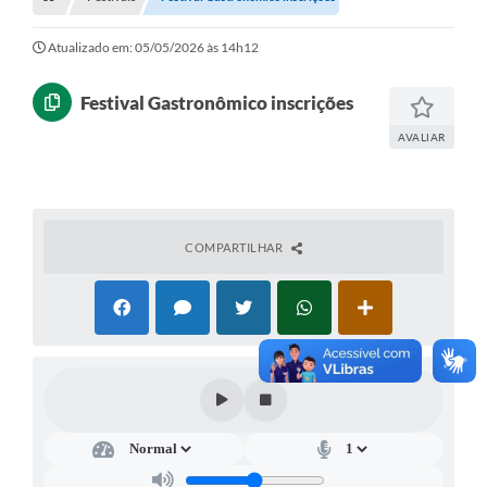
Empresas
Cidadão
Atualizado em: 05/05/2026 às 14h12
Publicações
Festival Gastronômico inscrições
Servidor
AVALIAR
Transparência
SIC
COMPARTILHAR
Ouvidoria
COVID-19
Patrimônio Cultural
Lei Aldir Blanc
Contato
Editais