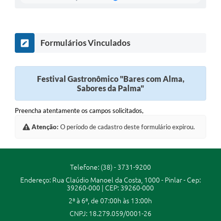
A Prefeitura
A Nossa Cidade
Formulários Vinculados
Enfrentando o COVID-19
Contratos
Festival Gastronômico "Bares com Alma,
Sabores da Palma"
Audiências Públicas
Preencha atentamente os campos solicitados,
Arquivos para Download
Atenção:
O período de cadastro deste formulário expirou.
Carta de Serviços
Notícias
Telefone: (38) - 3731-9200
Turismo
Endereço: Rua Claúdio Manoel da Costa, 1000 - Pinlar - Cep:
39260-000 | CEP: 39260-000
Obras
2ª à 6ª, de 07:00h às 13:00h
Galeria de Vídeos
CNPJ: 18.279.059/0001-26