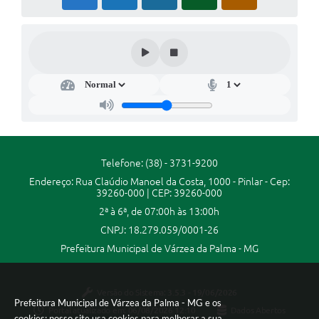
Secretarias
Projetos
Contas Públicas
Legislação
Links
Serviços Online
Telefone: (38) - 3731-9200
Telefones Úteis
Endereço: Rua Claúdio Manoel da Costa, 1000 - Pinlar - Cep:
39260-000 | CEP: 39260-000
Enquete
2ª à 6ª, de 07:00h às 13:00h
CNPJ: 18.279.059/0001-26
Agenda
Prefeitura Municipal de Várzea da Palma - MG
Diário Oficial
Emprega
Versão do Sistema:
3.5.3 - 19/06/2026
Prefeitura Municipal de Várzea da Palma - MG e os
Portal atualizado em:
06/08/2026 12:10
Dados Abertos
cookies: nosso site usa cookies para melhorar a sua