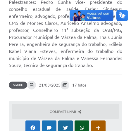
Palestrantes: Pedro Cunha vice- presidente do
conselho estadual de saúde, Farley Sindeaux
A Prefeitura
enfermeiro, advogado, professor e vice-presidente do
A Nossa Cidade
CMS de Montes Claros, Auricelio Anselmo advogado,
professor, Conselheiro 11° subseção da OAB/MG,
Enfrentando o COVID-19
Procurador Municipal de Várzea da Palma, Thais Júnia
Pereira, engenheira de segurança do trabalho, Edileia
Contratos
Isabel Viana Esteves, enfermeira do trabalho do
Audiências Públicas
município de Várzea da Palma e Vanessa Fernandes
Souza, técnica de segurança do trabalho.
Arquivos para Download
Carta de Serviços
21/03/2025
17 fotos
SAÚDE
Notícias
Turismo
COMPARTILHAR
Obras
Galeria de Vídeos