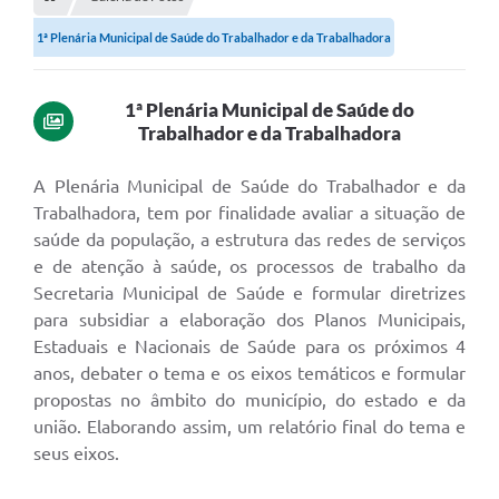
Empresas
1ª Plenária Municipal de Saúde do Trabalhador e da Trabalhadora
Cidadão
Publicações
1ª Plenária Municipal de Saúde do
Trabalhador e da Trabalhadora
Servidor
Transparência
A Plenária Municipal de Saúde do Trabalhador e da
Trabalhadora, tem por finalidade avaliar a situação de
SIC
saúde da população, a estrutura das redes de serviços
e de atenção à saúde, os processos de trabalho da
Ouvidoria
Secretaria Municipal de Saúde e formular diretrizes
COVID-19
para subsidiar a elaboração dos Planos Municipais,
Estaduais e Nacionais de Saúde para os próximos 4
Patrimônio Cultural
anos, debater o tema e os eixos temáticos e formular
propostas no âmbito do município, do estado e da
Lei Aldir Blanc
união. Elaborando assim, um relatório final do tema e
Contato
seus eixos.
Editais