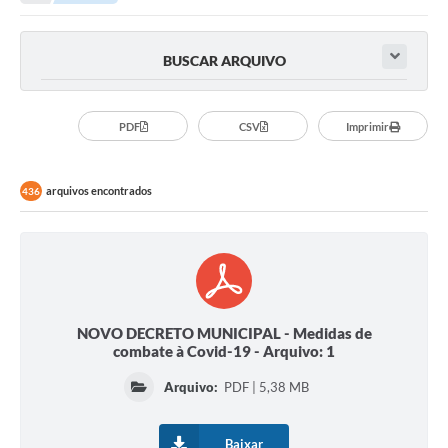
Empresas
Cidadão
BUSCAR ARQUIVO
Publicações
Servidor
PDF
CSV
Imprimir
Transparência
arquivos encontrados
436
SIC
Ouvidoria
COVID-19
Patrimônio Cultural
NOVO DECRETO MUNICIPAL - Medidas de
combate à Covid-19 - Arquivo: 1
Lei Aldir Blanc
Arquivo:
PDF | 5,38 MB
Contato
Editais
Baixar