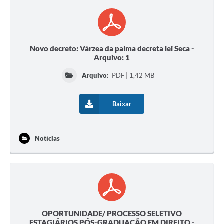
Secretarias
Projetos
Contas Públicas
Novo decreto: Várzea da palma decreta lei Seca -
Arquivo: 1
Legislação
Arquivo:
PDF | 1,42 MB
Links
Baixar
Serviços Online
Telefones Úteis
Notícias
Enquete
Agenda
Diário Oficial
Emprega
OPORTUNIDADE/ PROCESSO SELETIVO
ESTAGIÁRIOS PÓS-GRADUAÇÃO EM DIREITO -