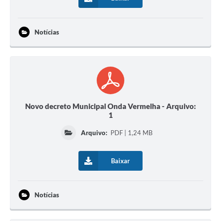
A Prefeitura
Notícias
A Nossa Cidade
Enfrentando o COVID-19
Contratos
Audiências Públicas
Novo decreto Municipal Onda Vermelha - Arquivo:
Arquivos para Download
1
Carta de Serviços
Arquivo:
PDF | 1,24 MB
Notícias
Baixar
Turismo
Obras
Notícias
Galeria de Vídeos