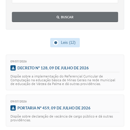
A Prefeitura
BUSCAR
A Nossa Cidade
Enfrentando o COVID-19
Leis (12)
Contratos
Audiências Públicas
09/07/2026
Arquivos para Download
DECRETO Nº 128, 09 DE JULHO DE 2026
Dispõe sobre a implementação do Referencial Curricular de
Carta de Serviços
Computação na educação básica de Minas Gerais na rede municipal
de educação de Várzea da Palma e dá outras providências.
Notícias
Turismo
09/07/2026
PORTARIA Nº 459, 09 DE JULHO DE 2026
Obras
Dispõe sobre declaração de vacância de cargo público e dá outras
providências.
Galeria de Vídeos