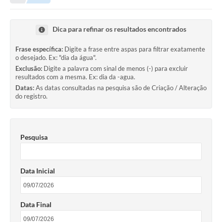
Empresas
Cidadão
Dica para refinar os resultados encontrados
Publicações
Frase específica:
Digite a frase entre aspas para filtrar exatamente
o desejado. Ex: "dia da água".
Servidor
Exclusão:
Digite a palavra com sinal de menos (-) para excluir
resultados com a mesma. Ex: dia da -agua.
Transparência
Datas:
As datas consultadas na pesquisa são de Criação / Alteração
do registro.
SIC
Ouvidoria
Pesquisa
COVID-19
Patrimônio Cultural
Data Inicial
Lei Aldir Blanc
Contato
Data Final
Editais