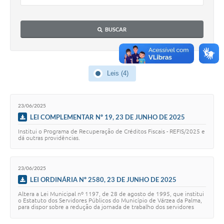
A Prefeitura
BUSCAR
A Nossa Cidade
Enfrentando o COVID-19
Leis (4)
Contratos
Audiências Públicas
23/06/2025
Arquivos para Download
LEI COMPLEMENTAR Nº 19, 23 DE JUNHO DE 2025
Institui o Programa de Recuperação de Créditos Fiscais - REFIS/2025 e
Carta de Serviços
dá outras providências.
Notícias
23/06/2025
Turismo
LEI ORDINÁRIA Nº 2580, 23 DE JUNHO DE 2025
Obras
Altera a Lei Municipal nº 1197, de 28 de agosto de 1995, que institui
o Estatuto dos Servidores Públicos do Município de Várzea da Palma,
para dispor sobre a redução da jornada de trabalho dos servidores
Galeria de Vídeos
públicos que pos…