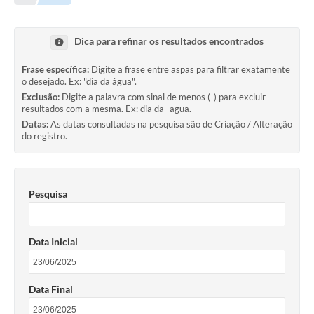
Empresas
Cidadão
Dica para refinar os resultados encontrados
Publicações
Frase específica:
Digite a frase entre aspas para filtrar exatamente
o desejado. Ex: "dia da água".
Servidor
Exclusão:
Digite a palavra com sinal de menos (-) para excluir
resultados com a mesma. Ex: dia da -agua.
Transparência
Datas:
As datas consultadas na pesquisa são de Criação / Alteração
do registro.
SIC
Ouvidoria
Pesquisa
COVID-19
Patrimônio Cultural
Data Inicial
Lei Aldir Blanc
Contato
Data Final
Editais