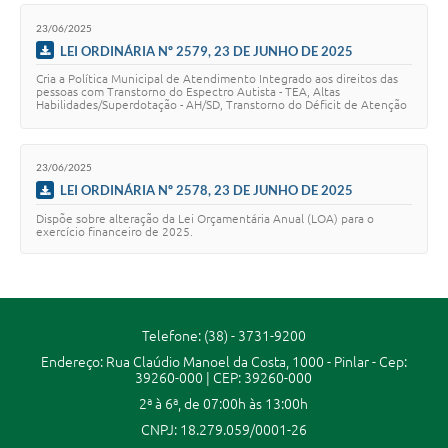
Secretarias
23/06/2025
LEI ORDINÁRIA Nº 2579, 23 DE JUNHO DE 2025
Projetos
Cria a Política Municipal de Atendimento Integrado aos direitos das
pessoas com Transtorno do Espectro Autista - TEA, Altas
Contas Públicas
Habilidades/Superdotação - AH/SD, Transtorno do Déficit de Atenção
com Hiperatividade - TDAH e d…
Legislação
23/06/2025
Links
LEI ORDINÁRIA Nº 2578, 23 DE JUNHO DE 2025
Serviços Online
Dispõe sobre alteração da Lei Orçamentária Anual (LOA) para o
exercício financeiro de 2025.
Telefones Úteis
Enquete
Agenda
Telefone: (38) - 3731-9200
Endereço: Rua Claúdio Manoel da Costa, 1000 - Pinlar - Cep:
Diário Oficial
39260-000 | CEP: 39260-000
2ª à 6ª, de 07:00h às 13:00h
Emprega
CNPJ: 18.279.059/0001-26