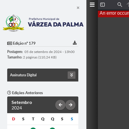
T
F
o
i
An error occur
g
n
g
d
l
e
S
i
d
Edição nº 179
e
b
Postagem:
05 de setembro de 2024 - 13h00
a
r
Tamanho:
2 páginas (110,24 KB)
Assinatura Digital
Edições Anteriores
Setembro
2024
D
S
T
Q
Q
S
S