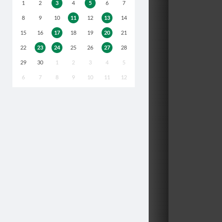
1
2
3
4
5
6
7
8
9
10
11
12
13
14
15
16
17
18
19
20
21
22
23
24
25
26
27
28
29
30
1
2
3
4
5
6
7
8
9
10
11
12