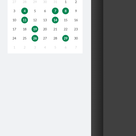
27
28
29
30
31
1
2
3
4
5
6
7
8
9
10
11
12
13
14
15
16
17
18
19
20
21
22
23
24
25
26
27
28
29
30
1
2
3
4
5
6
7