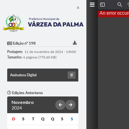
T
F
o
i
An error occur
g
n
g
d
l
e
S
i
d
Edição nº 198
e
b
Postagem:
11 de novembro de 2024 - 13h00
a
r
Tamanho:
4 páginas (770,60 KB)
Assinatura Digital
Edições Anteriores
Novembro
2024
D
S
T
Q
Q
S
S