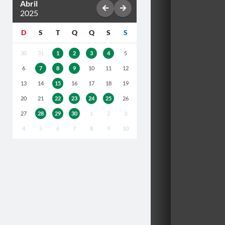
Abril
2025
D
S
T
Q
Q
S
S
30
31
1
2
3
4
5
6
7
8
9
10
11
12
13
14
15
16
17
18
19
20
21
22
23
24
25
26
27
28
29
30
1
2
3
4
5
6
7
8
9
10