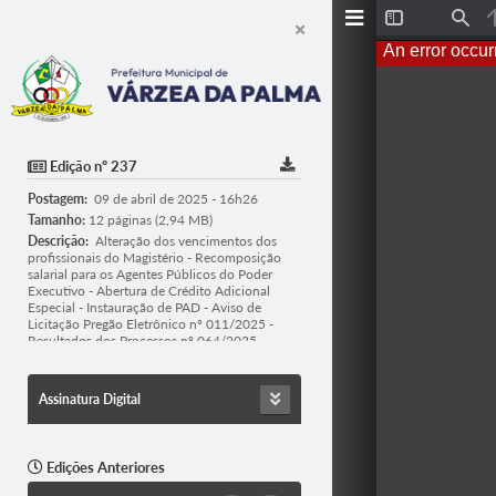
T
F
o
i
An error occur
g
n
g
d
l
e
S
i
d
Edição nº 237
e
b
Postagem:
09 de abril de 2025 - 16h26
a
r
Tamanho:
12 páginas (2,94 MB)
Descrição:
Alteração dos vencimentos dos
profissionais do Magistério - Recomposição
salarial para os Agentes Públicos do Poder
Executivo - Abertura de Crédito Adicional
Especial - Instauração de PAD - Aviso de
Licitação Pregão Eletrônico nº 011/2025 -
Resultados dos Processos nº 064/2025,
057/2025 e 063/2025.
Assinatura Digital
Edições Anteriores