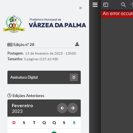
T
F
o
i
An error occur
g
n
g
d
l
e
S
i
d
Edição nº 28
e
b
Postagem:
15 de fevereiro de 2023 - 13h00
a
r
Tamanho:
3 páginas (237,62 KB)
Assinatura Digital
Edições Anteriores
Fevereiro
2023
D
S
T
Q
Q
S
S