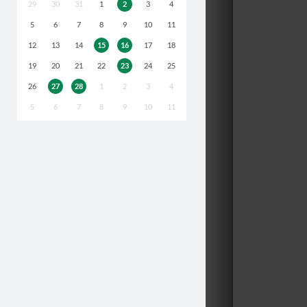
29
30
31
1
2
3
4
5
6
7
8
9
10
11
12
13
14
15
16
17
18
19
20
21
22
23
24
25
26
27
28
1
2
3
4
5
6
7
8
9
10
11