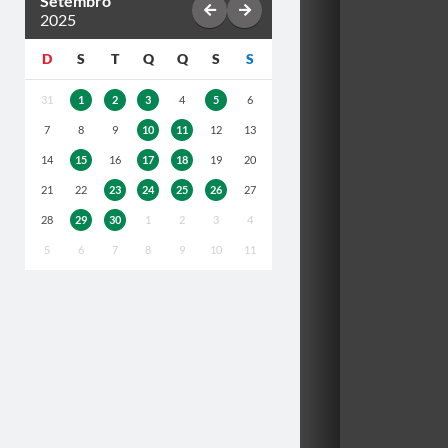
Setembro
2025
D
S
T
Q
Q
S
S
31
1
2
3
4
5
6
7
8
9
10
11
12
13
14
15
16
17
18
19
20
21
22
23
24
25
26
27
28
29
30
1
2
3
4
5
6
7
8
9
10
11