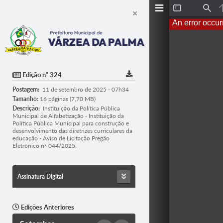
T
F
o
i
An error occur
g
n
g
d
l
e
S
i
d
Edição nº 324
e
b
Postagem:
11 de setembro de 2025 - 07h34
a
r
Tamanho:
16 páginas (7,70 MB)
Descrição:
Instituição da Política Pública
Municipal de Alfabetização - Instituição da
Política Pública Municipal para construção e
desenvolvimento das diretrizes curriculares da
educação - Aviso de Licitação Pregão
Eletrônico nº 044/2025.
Assinatura Digital
Edições Anteriores