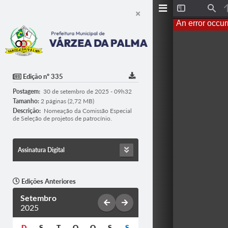
T
F
o
i
An error occur
g
n
g
d
l
e
S
i
d
Edição nº 335
e
b
Postagem:
30 de setembro de 2025 - 09h32
a
r
Tamanho:
2 páginas (2,72 MB)
Descrição:
Nomeação da Comissão Especial
de Seleção de projetos de patrocínio.
Assinatura Digital
Edições Anteriores
Setembro
2025
D
S
T
Q
Q
S
S