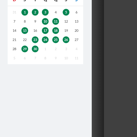
31
1
2
3
4
5
6
7
8
9
10
11
12
13
14
15
16
17
18
19
20
21
22
23
24
25
26
27
28
29
30
1
2
3
4
5
6
7
8
9
10
11