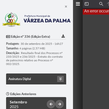
T
F
o
i
An error occur
g
n
g
d
l
e
S
i
d
Edição nº 336 (Edição Extra)
e
b
Postagem:
30 de setembro de 2025 - 16h27
a
r
Tamanho:
4 páginas (2,57 MB)
Descrição:
Resultado final dos Processos nº
233/2025 e 236/2025 - Extrato do contrato
de patrocínio relativo ao Processo nº
002/2025.
Assinatura Digital
Edições Anteriores
Setembro
2025