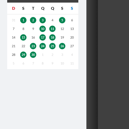
D
S
T
Q
Q
S
S
31
1
2
3
4
5
6
7
8
9
10
11
12
13
14
15
16
17
18
19
20
21
22
23
24
25
26
27
28
29
30
1
2
3
4
5
6
7
8
9
10
11