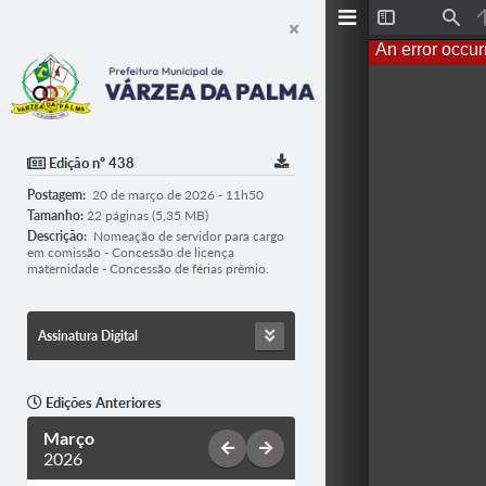
T
F
o
i
An error occur
g
n
g
d
l
e
S
i
d
Edição nº 438
e
b
Postagem:
20 de março de 2026 - 11h50
a
r
Tamanho:
22 páginas (5,35 MB)
Descrição:
Nomeação de servidor para cargo
em comissão - Concessão de licença
maternidade - Concessão de férias prêmio.
Assinatura Digital
Edições Anteriores
Março
2026