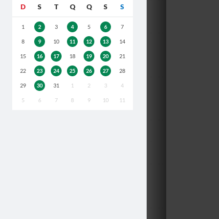
D
S
T
Q
Q
S
S
1
2
3
4
5
6
7
8
9
10
11
12
13
14
15
16
17
18
19
20
21
22
23
24
25
26
27
28
29
30
31
1
2
3
4
5
6
7
8
9
10
11