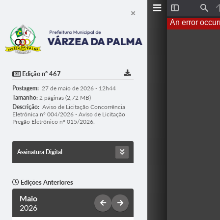
T
F
o
i
An error occur
g
n
g
d
l
e
S
i
d
Edição nº 467
e
b
Postagem:
27 de maio de 2026 - 12h44
a
r
Tamanho:
2 páginas (2,72 MB)
Descrição:
Aviso de Licitação Concorrência
Eletrônica nº 004/2026 - Aviso de Licitação
Pregão Eletrônico nº 015/2026.
Assinatura Digital
Edições Anteriores
Maio
2026