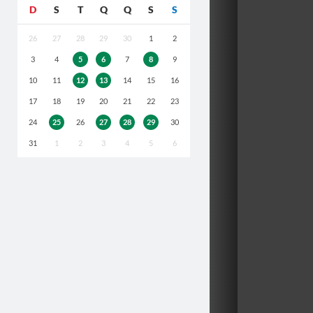
D
S
T
Q
Q
S
S
26
27
28
29
30
1
2
3
4
5
6
7
8
9
10
11
12
13
14
15
16
17
18
19
20
21
22
23
24
25
26
27
28
29
30
31
1
2
3
4
5
6