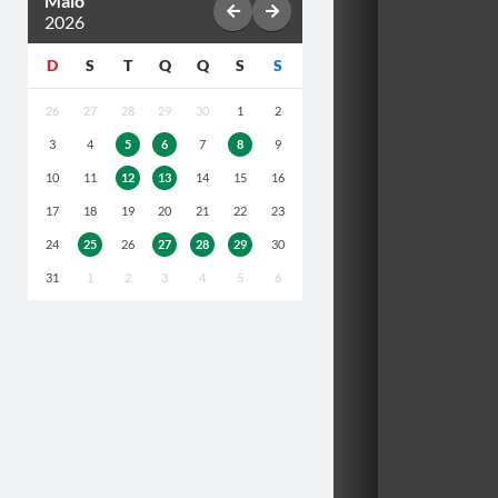
Maio
2026
D
S
T
Q
Q
S
S
26
27
28
29
30
1
2
3
4
5
6
7
8
9
10
11
12
13
14
15
16
17
18
19
20
21
22
23
24
25
26
27
28
29
30
31
1
2
3
4
5
6