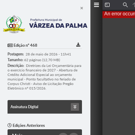
T
F
o
i
An error occur
g
n
g
d
l
e
S
i
d
Edição nº 468
e
b
Postagem:
28 de maio de 2026 - 11h41
a
r
Tamanho:
62 páginas (12,70 MB)
Descrição:
Diretrizes da Lei Orçamentária para
o exercício financeiro de 2027 - Abertura de
Crédito Adicional Especial ao orçamento
municipal - Ponto facultativo no feriado de
Corpus Christi - Aviso de Licitação Pregão
Eletrônico nº 015/2026.
Assinatura Digital
Edições Anteriores