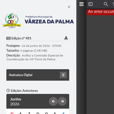
T
F
o
i
An error occur
g
n
g
d
l
e
S
i
d
Edição nº 481
e
b
Postagem:
24 de junho de 2026 - 07h50
a
r
Tamanho:
4 páginas (2,98 MB)
Descrição:
Institui a Comissão Especial de
Coordenação do 34º Forró da Palma.
Assinatura Digital
Edições Anteriores
Junho
2026
D
S
T
Q
Q
S
S