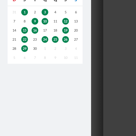
31
1
2
3
4
5
6
7
8
9
10
11
12
13
14
15
16
17
18
19
20
21
22
23
24
25
26
27
28
29
30
1
2
3
4
5
6
7
8
9
10
11