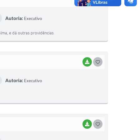
O
Autoria:
Executivo
S
T
lma, e dá outras providências
E
I
BAIXAR
G
O
Autoria:
Executivo
S
T
E
I
BAIXAR
G
O