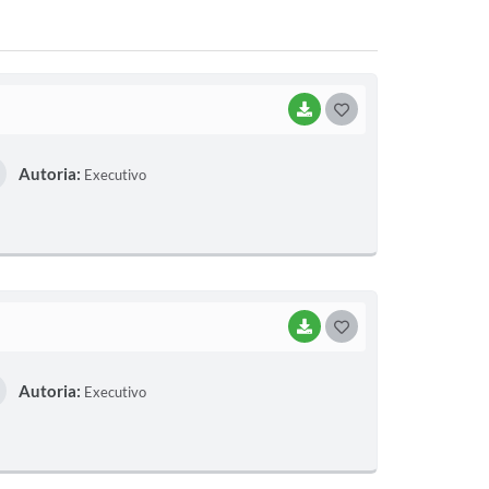
BAIXAR
G
O
Autoria:
Executivo
S
T
E
I
BAIXAR
G
O
Autoria:
Executivo
S
T
E