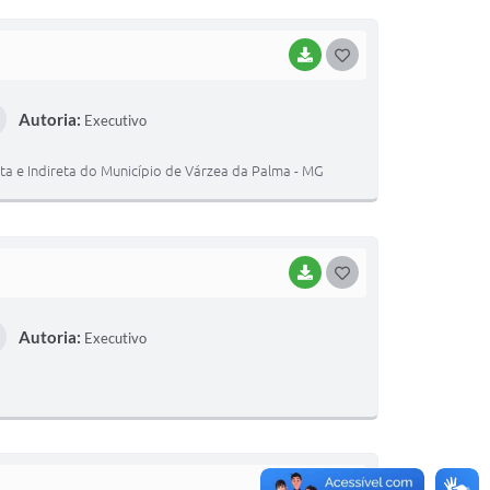
I
BAIXAR
G
O
Autoria:
Executivo
S
T
ta e Indireta do Município de Várzea da Palma - MG
E
I
BAIXAR
G
O
Autoria:
Executivo
S
T
E
I
BAIXAR
G