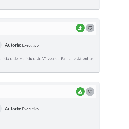
E
I
BAIXAR
G
O
Autoria:
Executivo
S
T
nicípio de Município de Várzea da Palma, e dá outras
E
I
BAIXAR
G
O
Autoria:
Executivo
S
T
E