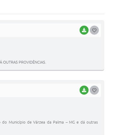
BAIXAR
G
O
S
T
DÁ OUTRAS PROVIDÊNCIAS.
E
I
BAIXAR
G
O
S
T
to do Município de Várzea da Palma – MG e dá outras
E