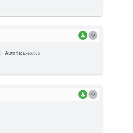
T
E
I
BAIXAR
G
O
Autoria:
Executivo
S
T
E
I
BAIXAR
G
O
S
T
E