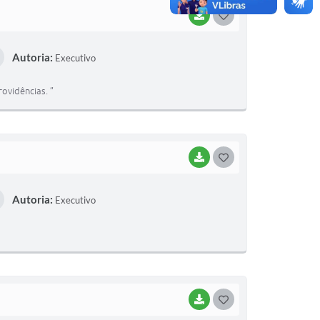
BAIXAR
G
O
Autoria:
Executivo
S
T
rovidências. ”
E
I
BAIXAR
G
O
Autoria:
Executivo
S
T
E
I
BAIXAR
G