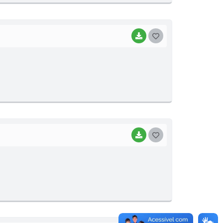
I
BAIXAR
G
O
S
T
E
I
BAIXAR
G
O
S
T
E
I