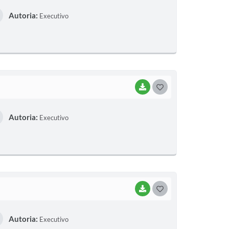
O
Autoria:
Executivo
S
T
E
I
BAIXAR
G
O
Autoria:
Executivo
S
T
E
I
BAIXAR
G
O
Autoria:
Executivo
S