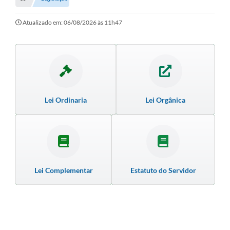
Empresas
Cidadão
Atualizado em: 06/08/2026 às 11h47
Publicações
Servidor
Transparência
Lei Ordinaria
Lei Orgânica
SIC
Ouvidoria
COVID-19
Patrimônio Cultural
Lei Complementar
Estatuto do Servidor
Lei Aldir Blanc
Contato
Editais