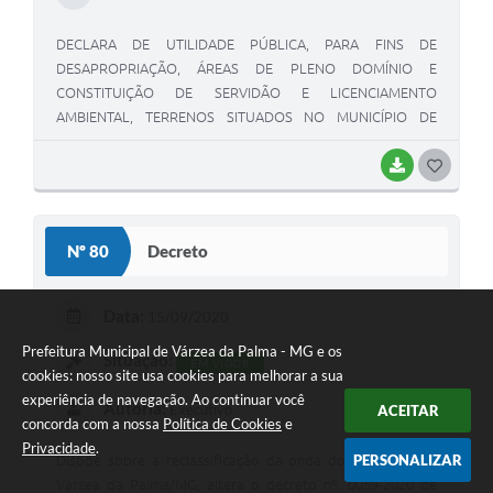
DECLARA DE UTILIDADE PÚBLICA, PARA FINS DE
DESAPROPRIAÇÃO, ÁREAS DE PLENO DOMÍNIO E
CONSTITUIÇÃO DE SERVIDÃO E LICENCIAMENTO
AMBIENTAL, TERRENOS SITUADOS NO MUNICÍPIO DE
VÁRZEA DA PALMA/MG, PARA IMPLANTAÇÃO DE ÁREA DE
PROTEÇÃO DE POÇO TUBULAR PROFUNDO, PARA
BAIXAR
G
MELHORIA DO SISTEMA DE ABASTECIMENTO DE ÁGUA NA
O
SEDE DO MUNICÍPIO DO CITADO MUNICÍPIO.
S
Nº 80
Decreto
T
E
Data:
15/09/2020
I
Prefeitura Municipal de Várzea da Palma - MG e os
Situação:
EM VIGOR
cookies: nosso site usa cookies para melhorar a sua
experiência de navegação. Ao continuar você
Autoria:
Executivo
ACEITAR
concorda com a nossa
Política de Cookies
e
Privacidade
.
PERSONALIZAR
Dispõe sobre a reclassificação da onda do Município de
Várzea da Palma/MG, altera o decreto nº. 0059-2020 de