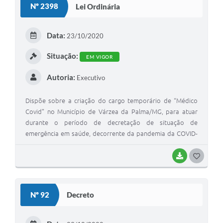
Nº 2398
Lei Ordinária
T
E
Data:
23/10/2020
I
Situação:
EM VIGOR
Autoria:
Executivo
Dispõe sobre a criação do cargo temporário de “Médico
Covid” no Município de Várzea da Palma/MG, para atuar
durante o período de decretação de situação de
emergência em saúde, decorrente da pandemia da COVID-
19, e dá outras providências.
BAIXAR
G
O
S
Nº 92
Decreto
T
E