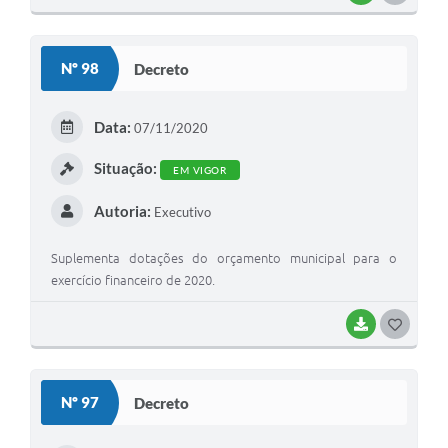
O
S
Nº 98
Decreto
T
E
Data:
07/11/2020
I
Situação:
EM VIGOR
Autoria:
Executivo
Suplementa dotações do orçamento municipal para o
exercício financeiro de 2020.
BAIXAR
G
O
S
Nº 97
Decreto
T