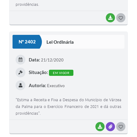
providências.
BAIXAR
G
O
S
Nº 2402
Lei Ordinária
T
E
Data:
21/12/2020
I
Situação:
EM VIGOR
Autoria:
Executivo
"Estima a Receita e Fixa a Despesa do Município de Várzea
da Palma para o Exercício Financeiro de 2021 e dá outras
providências".
BAIXAR
ANEXOS
G
O