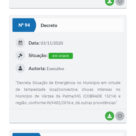
BAIXAR
G
O
S
Nº 94
Decreto
T
E
Data:
03/11/2020
I
Situação:
EM VIGOR
Autoria:
Executivo
“Decreta Situação de Emergência no Município em virtude
de tempestade local/convectiva chuvas intensas no
Município de Várzea da Palma/MG (COBRADE 13214) e
região, conforme IN/MI02/2016 e, dá outras providências".
BAIXAR
G
O
S