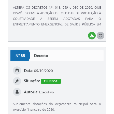
ALTERA OS DECRETOS Nº. 013, 059 e 080 DE 2020, QUE
DISPÕE SOBRE A ADOÇÃO DE MEDIDAS DE PROTEÇÃO À
COLETIVIDADE A SEREM ADOTADAS PARA O
ENFRENTAMENTO EMERGENCIAL DE SAÚDE PÚBLICA EM
VIRTUDE DE DOENÇA INFECCIOSA VIRAL RESPIRATÓRIA –
COVID-19 (CORONAVÍRUS), E DÁ OUTRAS PROVIDÊNCIAS.
BAIXAR
G
O
S
Nº 85
Decreto
T
E
Data:
05/10/2020
I
Situação:
EM VIGOR
Autoria:
Executivo
Suplementa dotações do orçamento municipal para o
exercício financeiro de 2020.