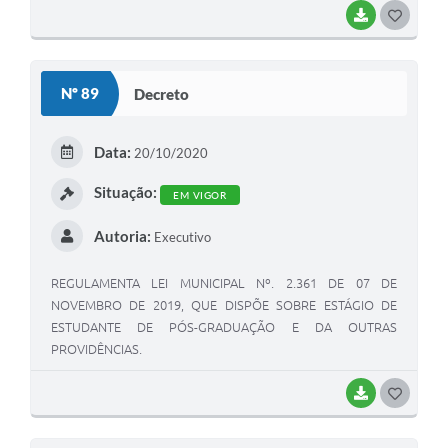
calamidade pública;
BAIXAR
G
O
S
Nº 89
Decreto
T
E
Data:
20/10/2020
I
Situação:
EM VIGOR
Autoria:
Executivo
REGULAMENTA LEI MUNICIPAL Nº. 2.361 DE 07 DE
NOVEMBRO DE 2019, QUE DISPÕE SOBRE ESTÁGIO DE
ESTUDANTE DE PÓS-GRADUAÇÃO E DA OUTRAS
PROVIDÊNCIAS.
BAIXAR
G
O