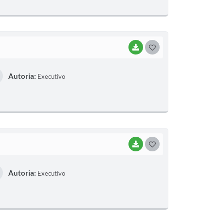
E
I
BAIXAR
G
O
Autoria:
Executivo
S
T
E
I
BAIXAR
G
O
Autoria:
Executivo
S
T
E