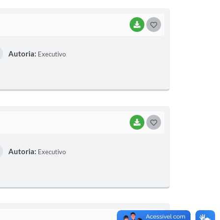
I
BAIXAR
G
O
Autoria:
Executivo
S
T
E
I
BAIXAR
G
O
Autoria:
Executivo
S
T
E
I
BAIXAR
G