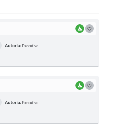
BAIXAR
G
O
Autoria:
Executivo
S
T
E
I
BAIXAR
G
O
Autoria:
Executivo
S
T
E