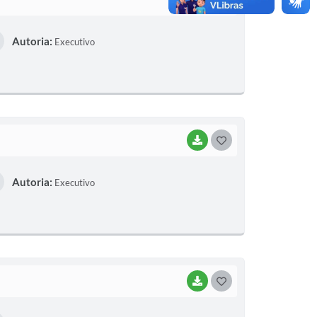
O
Autoria:
Executivo
S
T
E
I
BAIXAR
G
O
Autoria:
Executivo
S
T
E
I
BAIXAR
G
O