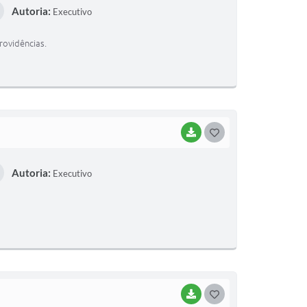
Autoria:
Executivo
S
T
rovidências.
E
I
BAIXAR
G
O
Autoria:
Executivo
S
T
E
I
BAIXAR
G