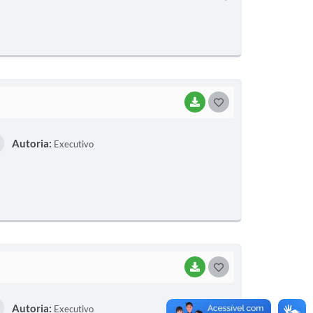
E
I
BAIXAR
G
O
Autoria:
Executivo
S
T
E
I
BAIXAR
G
O
Autoria:
Executivo
S