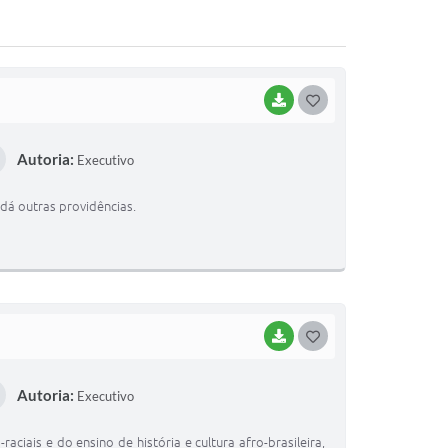
BAIXAR
G
O
Autoria:
Executivo
S
T
dá outras providências.
E
I
BAIXAR
G
O
Autoria:
Executivo
S
T
aciais e do ensino de história e cultura afro-brasileira,