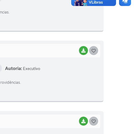
T
ncias.
E
I
BAIXAR
G
O
Autoria:
Executivo
S
T
providências.
E
I
BAIXAR
G
O