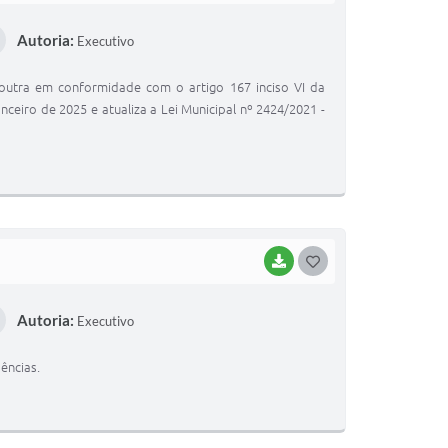
O
Autoria:
Executivo
S
T
outra em conformidade com o artigo 167 inciso VI da
E
ceiro de 2025 e atualiza a Lei Municipal nº 2424/2021 -
I
BAIXAR
G
O
Autoria:
Executivo
S
T
ências.
E
I