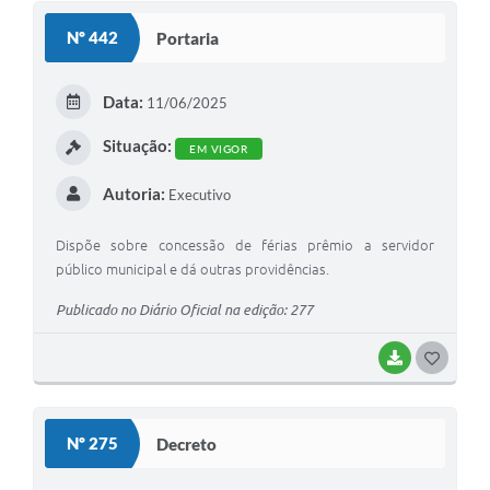
S
Nº 442
Portaria
T
E
Data:
11/06/2025
I
Situação:
EM VIGOR
Autoria:
Executivo
Dispõe sobre concessão de férias prêmio a servidor
público municipal e dá outras providências.
Publicado no Diário Oficial na edição: 277
BAIXAR
G
O
S
Nº 275
Decreto
T