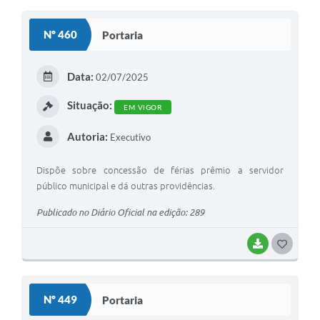
O
S
Nº 460
Portaria
T
E
Data:
02/07/2025
I
Situação:
EM VIGOR
Autoria:
Executivo
Dispõe sobre concessão de férias prêmio a servidor
público municipal e dá outras providências.
Publicado no Diário Oficial na edição: 289
BAIXAR
G
O
S
Nº 449
Portaria
T