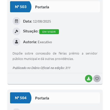
S
Nº 503
Portaria
T
E
Data:
12/08/2025
I
Situação:
EM VIGOR
Autoria:
Executivo
Dispõe sobre concessão de férias prêmio a servidor
público municipal e dá outras providências.
Publicado no Diário Oficial na edição: 311
BAIXAR
G
O
S
Nº 504
Portaria
T
E