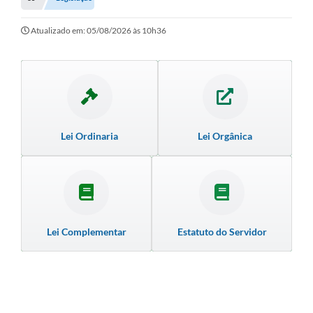
Empresas
Cidadão
Atualizado em: 05/08/2026 às 10h36
Publicações
Servidor
Transparência
Lei Ordinaria
Lei Orgânica
SIC
Ouvidoria
COVID-19
Patrimônio Cultural
Lei Complementar
Estatuto do Servidor
Lei Aldir Blanc
Contato
Editais