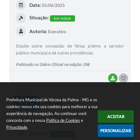
E
Data:
05/06/2025
I
Situação:
EM VIGOR
Autoria:
Executivo
Dispõe sobre concessão de férias prêmio a servidor
público municipal e dá outras providências.
Publicado no Diário Oficial na edição: 298
BAIXAR
G
O
S
Prefeitura Municipal de Várzea da Palma - MG e os
Nº 435
Portaria
cookies: nosso site usa cookies para melhorar a sua
T
experiência de navegação. Ao continuar você
ACEITAR
E
concorda com a nossa
Política de Cookies
e
Data:
02/06/2025
Privacidade
.
I
PERSONALIZAR
Situação:
EM VIGOR