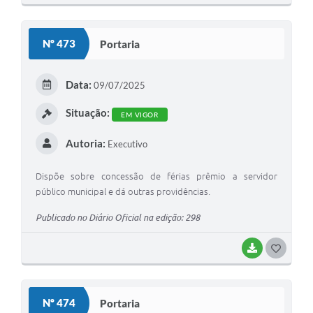
O
S
Nº 473
Portaria
T
E
Data:
09/07/2025
I
Situação:
EM VIGOR
Autoria:
Executivo
Dispõe sobre concessão de férias prêmio a servidor
público municipal e dá outras providências.
Publicado no Diário Oficial na edição: 298
BAIXAR
G
O
S
Nº 474
Portaria