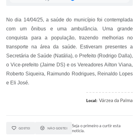
Secretarias
Projetos
No dia 14/04/25, a saúde do município foi contemplada
com um ônibus e uma ambulância. Uma grande
Contas Públicas
conquista para a população, trazendo melhorias no
Legislação
transporte na área da saúde. Estiveram presentes a
Links
Secretária de Saúde (Natália), o Prefeito (Rodrigo Dalla),
o Vice-prefeito (Jaime DS) e os Vereadores Ailton Viana,
Serviços Online
Roberto Siqueira, Raimundo Rodrigues, Reinaldo Lopes
Telefones Úteis
e Eli José.
Enquete
Várzea da Palma
Local:
Agenda
Diário Oficial
Seja o primeiro a curtir esta
Emprega
GOSTEI
NÃO GOSTEI
notícia.