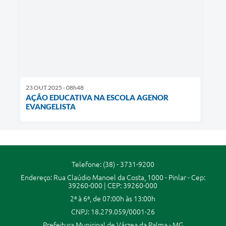
23 OUT 2025 - 08h48
AÇÃO EDUCATIVA NA ESCOLA AGENOR
EVANGELISTA
Telefone: (38) - 3731-9200
Endereço: Rua Claúdio Manoel da Costa, 1000 - Pinlar - Cep:
39260-000 | CEP: 39260-000
2ª à 6ª, de 07:00h às 13:00h
CNPJ: 18.279.059/0001-26
Prefeitura Municipal de Várzea da Palma - MG