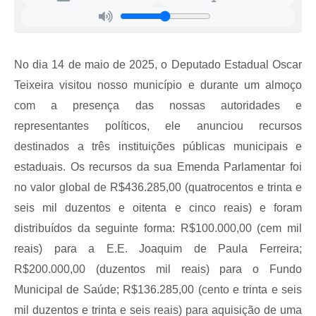
Secretarias
Projetos
No dia 14 de maio de 2025, o Deputado Estadual Oscar
Contas Públicas
Teixeira visitou nosso município e durante um almoço
Legislação
com a presença das nossas autoridades e
Links
representantes políticos, ele anunciou recursos
destinados a três instituições públicas municipais e
Serviços Online
estaduais. Os recursos da sua Emenda Parlamentar foi
Telefones Úteis
no valor global de R$436.285,00 (quatrocentos e trinta e
Enquete
seis mil duzentos e oitenta e cinco reais) e foram
distribuídos da seguinte forma: R$100.000,00 (cem mil
Agenda
reais) para a E.E. Joaquim de Paula Ferreira;
Diário Oficial
R$200.000,00 (duzentos mil reais) para o Fundo
Emprega
Municipal de Saúde; R$136.285,00 (cento e trinta e seis
mil duzentos e trinta e seis reais) para aquisição de uma