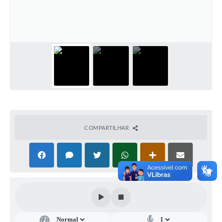
A Prefeitura
A Nossa Cidade
Enfrentando o COVID-19
Contratos
Audiências Públicas
Arquivos para Download
COMPARTILHAR
Carta de Serviços
Notícias
Turismo
Obras
Galeria de Vídeos