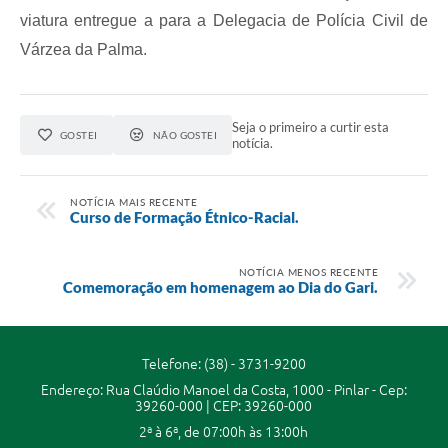
viatura entregue a para a Delegacia de Polícia Civil de
Várzea da Palma.
Seja o primeiro a curtir esta
GOSTEI
NÃO GOSTEI
notícia.
NOTÍCIA MAIS RECENTE
Curso de Formação Étnico-Racial.
NOTÍCIA MENOS RECENTE
Comemoração em homenagem ao Dia do Gari.
Telefone: (38) - 3731-9200
Endereço: Rua Claúdio Manoel da Costa, 1000 - Pinlar - Cep:
39260-000 | CEP: 39260-000
2ª à 6ª, de 07:00h às 13:00h