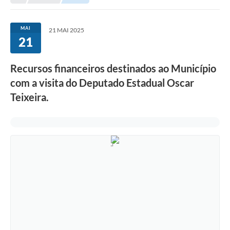
Empresas
Cidadão
MAI
21 MAI 2025
21
Publicações
Servidor
Recursos financeiros destinados ao Município
com a visita do Deputado Estadual Oscar
Transparência
Teixeira.
SIC
Ouvidoria
COVID-19
Patrimônio Cultural
Lei Aldir Blanc
Contato
Editais