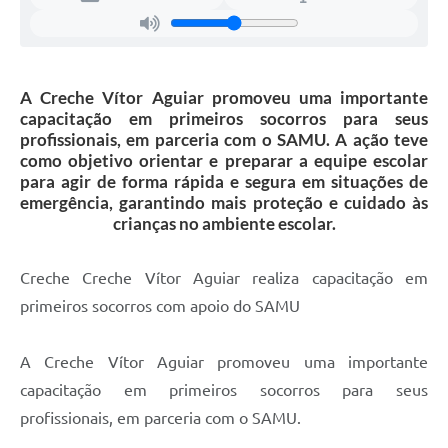
Secretarias
Projetos
A Creche Vítor Aguiar promoveu uma importante
Contas Públicas
capacitação em primeiros socorros para seus
Legislação
profissionais, em parceria com o SAMU. A ação teve
como objetivo orientar e preparar a equipe escolar
Links
para agir de forma rápida e segura em situações de
emergência, garantindo mais proteção e cuidado às
Serviços Online
crianças no ambiente escolar.
Telefones Úteis
Creche Creche Vítor Aguiar realiza capacitação em
Enquete
primeiros socorros com apoio do SAMU
Agenda
A Creche Vítor Aguiar promoveu uma importante
Diário Oficial
capacitação em primeiros socorros para seus
Emprega
profissionais, em parceria com o SAMU.