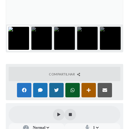
A Prefeitura
A Nossa Cidade
Enfrentando o COVID-19
Contratos
Audiências Públicas
Arquivos para Download
COMPARTILHAR
Carta de Serviços
Notícias
Turismo
Obras
Galeria de Vídeos