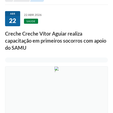
Empresas
Cidadão
ABR
22 ABR 2026
22
Publicações
SAÚDE
Servidor
Creche Creche Vítor Aguiar realiza
capacitação em primeiros socorros com apoio
Transparência
do SAMU
SIC
Ouvidoria
COVID-19
Patrimônio Cultural
Lei Aldir Blanc
Contato
Editais