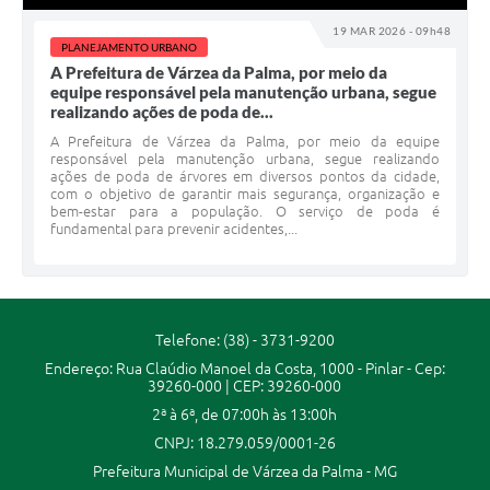
Secretarias
19 MAR 2026 - 09h48
PLANEJAMENTO URBANO
Projetos
A Prefeitura de Várzea da Palma, por meio da
equipe responsável pela manutenção urbana, segue
Contas Públicas
realizando ações de poda de...
A Prefeitura de Várzea da Palma, por meio da equipe
Legislação
responsável pela manutenção urbana, segue realizando
ações de poda de árvores em diversos pontos da cidade,
Links
com o objetivo de garantir mais segurança, organização e
bem-estar para a população. O serviço de poda é
fundamental para prevenir acidentes,...
Serviços Online
Telefones Úteis
Enquete
Telefone: (38) - 3731-9200
Agenda
Endereço: Rua Claúdio Manoel da Costa, 1000 - Pinlar - Cep:
39260-000 | CEP: 39260-000
Diário Oficial
2ª à 6ª, de 07:00h às 13:00h
CNPJ: 18.279.059/0001-26
Emprega
Prefeitura Municipal de Várzea da Palma - MG