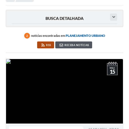
Empresas
Cidadão
BUSCA DETALHADA
Publicações
Servidor
notícias encontradas em
PLANEJAMENTO URBANO
2
RSS
RECEBA NOTÍCIAS
Transparência
SIC
MAI
Ouvidoria
15
COVID-19
Patrimônio Cultural
Lei Aldir Blanc
Contato
Editais