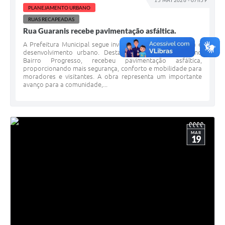
15 MAI 2026 - 07h59
PLANEJAMENTO URBANO
A Prefeitura
RUAS RECAPEADAS
Rua Guaranis recebe pavimentação asfáltica.
A Nossa Cidade
A Prefeitura Municipal segue investindo em infraestrutura e
desenvolvimento urbano. Desta vez, a Rua Guaranis, no
Enfrentando o COVID-19
Bairro Progresso, recebeu pavimentação asfáltica,
proporcionando mais segurança, conforto e mobilidade para
Contratos
moradores e visitantes. A obra representa um importante
avanço para a comunidade,...
Audiências Públicas
Arquivos para Download
MAR
Carta de Serviços
19
Notícias
Turismo
Obras
Galeria de Vídeos