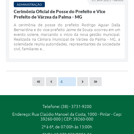
01 JAN 2025 - 08h00
ADMINISTRAÇÃO
A Prefeitura
Cerimônia Oficial de Posse do Prefeito e Vice
Prefeito de Várzea da Palma - MG
A Nossa Cidade
A cerimônia de posse do prefeito Rodrigo Aguiar Dalla
Bernardina e do vice-prefeito Jaime de Souza ocorreu em um
Enfrentando o COVID-19
evento solene, marcando o início da nova gestão municipal.
Realizada na Câmara Municipal de Várzea da Palma - MG, a
solenidade reuniu autoridades, representantes da sociedade
Contratos
civil, familiares e...
Audiências Públicas
Arquivos para Download
Carta de Serviços
Notícias
Turismo
Telefone: (38) - 3731-9200
Endereço: Rua Claúdio Manoel da Costa, 1000 - Pinlar - Cep:
Obras
39260-000 | CEP: 39260-000
2ª à 6ª, de 07:00h às 13:00h
Galeria de Vídeos