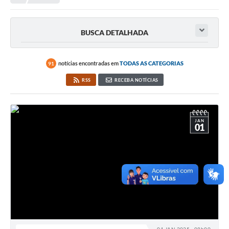
Empresas
Cidadão
BUSCA DETALHADA
Publicações
Servidor
notícias encontradas em
TODAS AS CATEGORIAS
91
RSS
RECEBA NOTÍCIAS
Transparência
SIC
JAN
Ouvidoria
01
COVID-19
Patrimônio Cultural
Lei Aldir Blanc
Contato
Editais