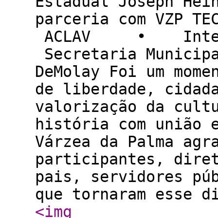
Estadual Joseph 
parceria com V
ACLAV • Inte
Secretaria Munic
DeMolay Foi um mome
de liberdade, cidad
valorização da cult
história com união 
Várzea da Palma agr
participantes, dire
pais, servidores pú
que tornaram esse 
<img