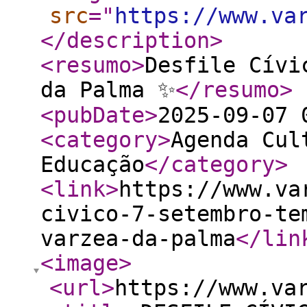
src
="
https://www.va
</description
>
<resumo
>
Desfile Cívi
da Palma ✨
</resumo
>
<pubDate
>
2025-09-07 
<category
>
Agenda Cul
Educação
</category
>
<link
>
https://www.va
civico-7-setembro-te
varzea-da-palma
</lin
<image
>
<url
>
https://www.va