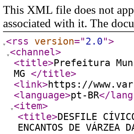
This XML file does not appe
associated with it. The doc
<rss
version
="
2.0
"
>
<channel
>
<title
>
Prefeitura Mun
MG
</title
>
<link
>
https://www.var
<language
>
pt-BR
</lang
<item
>
<title
>
DESFILE CÍVIC
ENCANTOS DE VÁRZEA D