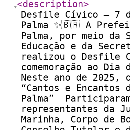
<description
>
Desfile Cívico – 7 
Palma ✨🇧🇷 A Prefe
Palma, por meio da 
Educação e da Secre
realizou o Desfile 
comemoração ao Dia 
Neste ano de 2025, 
“Cantos e Encantos 
Palma” Participaram
representantes da J
Marinha, Corpo de B
Conselho Tutelar e 