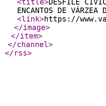
<title
>
DESFILE CÍVI
ENCANTOS DE VÁRZEA 
<link
>
https://www.v
</image
>
</item
>
</channel
>
</rss
>