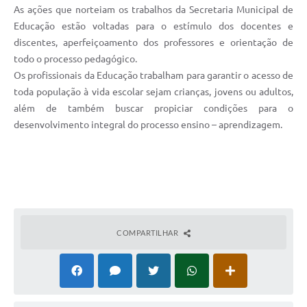
As ações que norteiam os trabalhos da Secretaria Municipal de
Secretarias
Educação estão voltadas para o estímulo dos docentes e
Projetos
discentes, aperfeiçoamento dos professores e orientação de
todo o processo pedagógico.
Contas Públicas
Os profissionais da Educação trabalham para garantir o acesso de
Legislação
toda população à vida escolar sejam crianças, jovens ou adultos,
além de também buscar propiciar condições para o
Links
desenvolvimento integral do processo ensino – aprendizagem.
Serviços Online
Telefones Úteis
Enquete
Agenda
COMPARTILHAR
Diário Oficial
Emprega