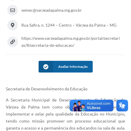
A Prefeitura
semec@varzeadapalma.mg.gov.br
A Nossa Cidade
Rua Safira, n. 1244 – Centro – Várzea da Palma – MG
Enfrentando o COVID-19
https://www.varzeadapalma.mg.gov.br/portal/secretari
Contratos
as/8/secretaria-de-educacao/
Audiências Públicas
Avaliar Informação
Arquivos para Download
Carta de Serviços
Secretaria de Desenvolvimento da Educação
Notícias
A Secretaria Municipal de Desenvolvimento da Educação de
Turismo
Várzea da Palma tem como objetivo principal desenvolver,
Obras
implementar e zelar pela qualidade da Educação no Município,
tendo como missão promover um processo educacional que
Galeria de Vídeos
garanta o acesso e a permanência dos educandos na sala de aula.