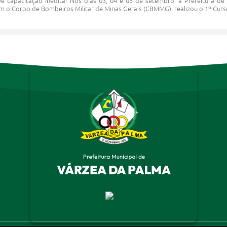
 capacitação inédita! Nos dias 03, 04 e 05 de setembro, a Prefeitura 
 o Corpo de Bombeiros Militar de Minas Gerais (CBMMG), realizou o 1º Curso