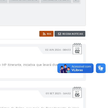
RSS
RECEBA NOTÍCIAS
JUN
02 JUN 2026 - 08h53
02
P Itinerante, iniciativa que levará diversos serviços e
SET
05 SET 2025 - 16h32
05