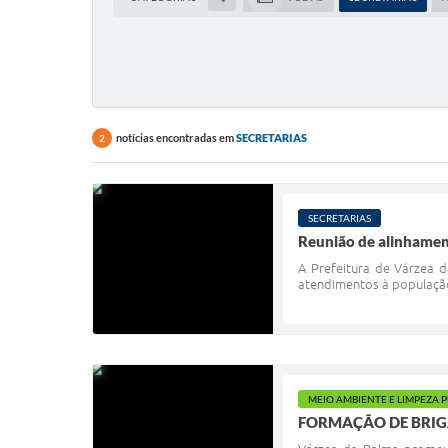
notícias encontradas em
SECRETARIAS
2
SECRETARIAS
Reunião de alinhamen
A Prefeitura de Várzea d
atendimentos à populaçã
MEIO AMBIENTE E LIMPEZA 
FORMAÇÃO DE BRIG