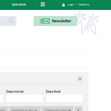
SERVIDOR
Login / Cadastro
Newsletter
Data inicial
Data final
ENTO
ASSISTÊNCIA SOCIAL
CONSELHO TUTELAR
CORONAVÍRUS
CULTU