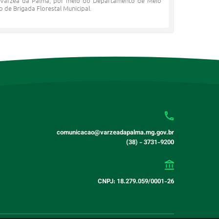
de Várzea da Palma, por meio do Departamento de Meio
 de Brigada Florestal Municipal.
comunicacao@varzeadapalma.mg.gov.br
(38) - 3731-9200
CNPJ: 18.279.059/0001-26