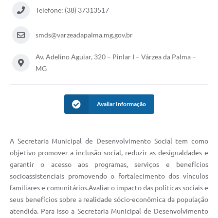
Telefone: (38) 37313517
A Prefeitura
smds@varzeadapalma.mg.gov.br
A Nossa Cidade
Enfrentando o COVID-19
Av. Adelino Aguiar, 320 – Pinlar I – Várzea da Palma –
MG
Contratos
Audiências Públicas
Avaliar Informação
Arquivos para Download
Carta de Serviços
A Secretaria Municipal de Desenvolvimento Social tem como
Notícias
objetivo promover a inclusão social, reduzir as desigualdades e
garantir o acesso aos programas, serviços e benefícios
Turismo
socioassistenciais promovendo o fortalecimento dos vínculos
Obras
familiares e comunitários.Avaliar o impacto das políticas sociais e
seus benefícios sobre a realidade sócio-econômica da população
Galeria de Vídeos
atendida. Para isso a Secretaria Municipal de Desenvolvimento