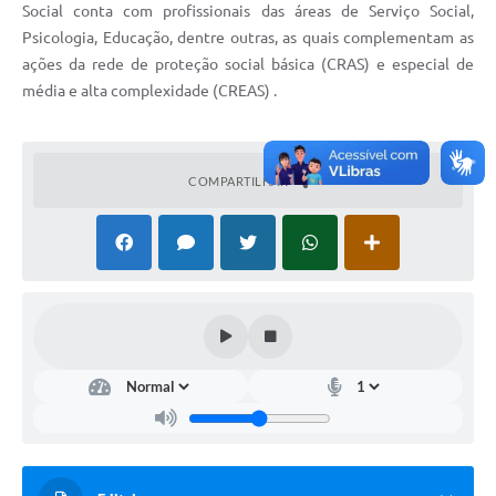
Social conta com profissionais das áreas de Serviço Social,
Secretarias
Psicologia, Educação, dentre outras, as quais complementam as
Projetos
ações da rede de proteção social básica (CRAS) e especial de
média e alta complexidade (CREAS) .
Contas Públicas
Legislação
COMPARTILHAR
Links
Serviços Online
Telefones Úteis
Enquete
Agenda
Diário Oficial
Emprega