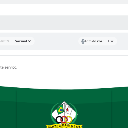
 MÍDIAS
eitura:
Tom de voz:
ste serviço.