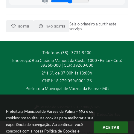
A Prefeitura
A Nossa Cidade
Seja o primeiro a curtir este
GOSTEI
NÃO GOSTEI
serviço.
Enfrentando o COVID-19
Contratos
Telefone: (38) - 3731-9200
Audiências Públicas
Endereço: Rua Claúdio Manoel da Costa, 1000 - Pinlar - Cep:
39260-000 | CEP: 39260-000
Arquivos para Download
2ª à 6ª, de 07:00h às 13:00h
Carta de Serviços
CNPJ: 18.279.059/0001-26
Prefeitura Municipal de Várzea da Palma - MG
Notícias
Turismo
Versão do Sistema:
3.5.3 - 19/06/2026
Prefeitura Municipal de Várzea da Palma - MG e os
Portal atualizado em:
06/08/2026 12:10
Dados Abertos
Obras
cookies: nosso site usa cookies para melhorar a sua
experiência de navegação. Ao continuar você
Galeria de Vídeos
ACEITAR
concorda com a nossa
Política de Cookies
e
Copyright Instar - 2006-2026. Todos os direitos reservados -