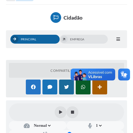
Empresas
Cidadão
Cidadão
Publicações
Servidor
PRINCIPAL
EMPREGA
Transparência
SIC
COMPARTILHAR
Ouvidoria
COVID-19
Patrimônio Cultural
Lei Aldir Blanc
Contato
Editais