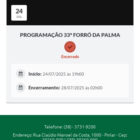
Secretarias
24
JUL
Projetos
Contas Públicas
PROGRAMAÇÃO 33° FORRÓ DA PALMA
Legislação
Links
Encerrado
Serviços Online
Início:
24/07/2025 às 19h00
Telefones Úteis
Encerramento:
28/07/2025 às 02h00
Enquete
Agenda
Diário Oficial
Telefone: (38) - 3731-9200
Emprega
Endereço: Rua Claúdio Manoel da Costa, 1000 - Pinlar - Cep: