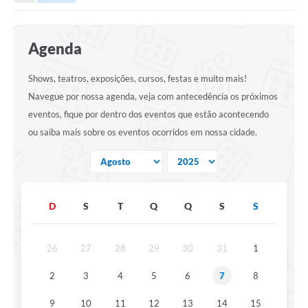
Empresas
Cidadão
Agenda
Publicações
Shows, teatros, exposições, cursos, festas e muito mais!
Servidor
Navegue por nossa agenda, veja com antecedência os próximos
Transparência
eventos, fique por dentro dos eventos que estão acontecendo
ou saiba mais sobre os eventos ocorridos em nossa cidade.
SIC
Ouvidoria
COVID-19
D
S
T
Q
Q
S
S
Patrimônio Cultural
Lei Aldir Blanc
26
27
28
29
30
31
1
Contato
2
3
4
5
6
7
8
Editais
9
10
11
12
13
14
15