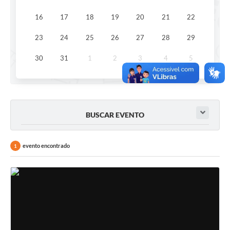
A Prefeitura
16
17
18
19
20
21
22
A Nossa Cidade
23
24
25
26
27
28
29
Enfrentando o COVID-19
30
31
1
2
3
4
5
Contratos
Audiências Públicas
BUSCAR EVENTO
Arquivos para Download
Carta de Serviços
evento encontrado
1
Notícias
Turismo
Obras
Galeria de Vídeos