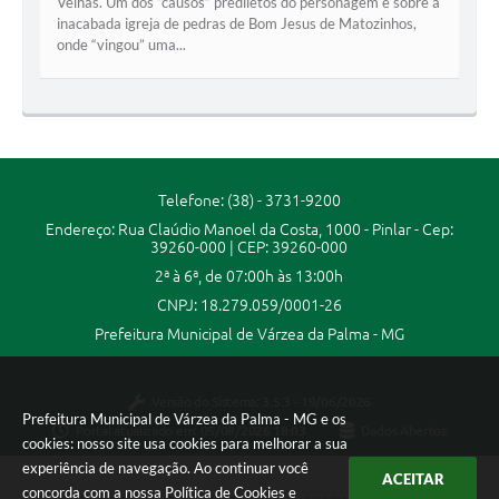
Velhas. Um dos “causos” prediletos do personagem é sobre a
Secretarias
inacabada igreja de pedras de Bom Jesus de Matozinhos,
onde “vingou” uma...
Projetos
Contas Públicas
Legislação
Links
Telefone: (38) - 3731-9200
Endereço: Rua Claúdio Manoel da Costa, 1000 - Pinlar - Cep:
Serviços Online
39260-000 | CEP: 39260-000
2ª à 6ª, de 07:00h às 13:00h
Telefones Úteis
CNPJ: 18.279.059/0001-26
Enquete
Prefeitura Municipal de Várzea da Palma - MG
Agenda
Versão do Sistema:
3.5.3 - 19/06/2026
Diário Oficial
Prefeitura Municipal de Várzea da Palma - MG e os
Portal atualizado em:
05/08/2026 18:03
Dados Abertos
cookies: nosso site usa cookies para melhorar a sua
Emprega
experiência de navegação. Ao continuar você
ACEITAR
concorda com a nossa
Política de Cookies
e