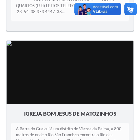
QUARTOS (U.H) LEITOS TELEFONE WHATSAPP Letícia
A Prefeitura
23 54 38 373 4447 38...
A Nossa Cidade
Enfrentando o COVID-19
Contratos
Audiências Públicas
Arquivos para Download
Carta de Serviços
Notícias
Turismo
IGREJA BOM JESUS DE MATOZINHOS
Obras
A Barra do Guaicuí é um distrito de Várzea da Palma, a 800
Galeria de Vídeos
metros de onde o Rio São Francisco encontra o Rio das