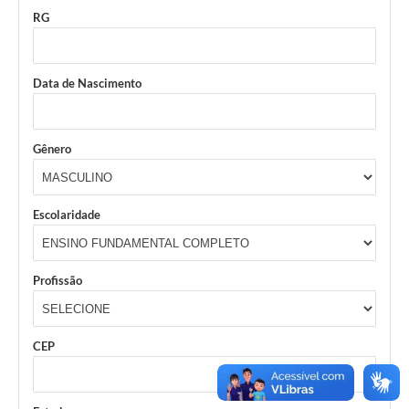
Secretarias
RG
Projetos
Data de Nascimento
Contas Públicas
Legislação
Gênero
Links
Serviços Online
Escolaridade
Telefones Úteis
Enquete
Profissão
Agenda
Diário Oficial
CEP
Emprega