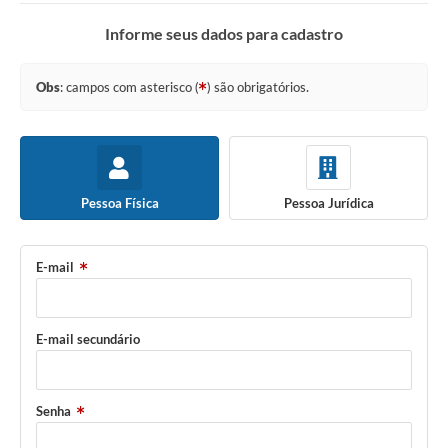
Empresas
Informe seus dados para cadastro
Cidadão
Publicações
Obs
: campos com asterisco (
) são obrigatórios.
Servidor
Transparência
Pessoa Física
Pessoa Jurídica
SIC
Ouvidoria
E-mail
COVID-19
Patrimônio Cultural
E-mail secundário
Lei Aldir Blanc
Contato
Senha
Editais