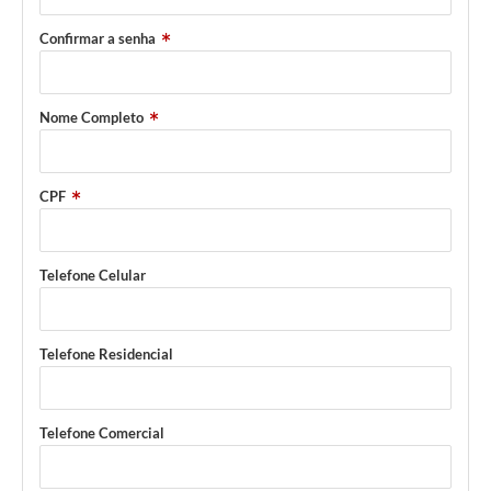
A Prefeitura
Confirmar a senha
A Nossa Cidade
Nome Completo
Enfrentando o COVID-19
Contratos
CPF
Audiências Públicas
Arquivos para Download
Telefone Celular
Carta de Serviços
Notícias
Telefone Residencial
Turismo
Obras
Telefone Comercial
Galeria de Vídeos