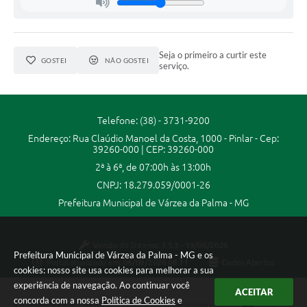
A Prefeitura
A Nossa Cidade
Seja o primeiro a curtir este
GOSTEI
NÃO GOSTEI
serviço.
Enfrentando o COVID-19
Contratos
Telefone: (38) - 3731-9200
Audiências Públicas
Endereço: Rua Claúdio Manoel da Costa, 1000 - Pinlar - Cep:
39260-000 | CEP: 39260-000
Arquivos para Download
2ª à 6ª, de 07:00h às 13:00h
Carta de Serviços
CNPJ: 18.279.059/0001-26
Prefeitura Municipal de Várzea da Palma - MG
Notícias
Turismo
Versão do Sistema:
3.5.3 - 19/06/2026
Prefeitura Municipal de Várzea da Palma - MG e os
Portal atualizado em:
06/08/2026 08:11
Dados Abertos
Obras
cookies: nosso site usa cookies para melhorar a sua
experiência de navegação. Ao continuar você
Galeria de Vídeos
ACEITAR
concorda com a nossa
Política de Cookies
e
Copyright Instar - 2006-2026. Todos os direitos reservados -