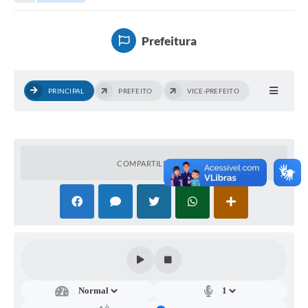
Empresas
Cidadão
Prefeitura
Publicações
Servidor
PRINCIPAL
PREFEITO
VICE-PREFEITO
Transparência
SIC
COMPARTILHAR
Ouvidoria
COVID-19
Patrimônio Cultural
Lei Aldir Blanc
Contato
Editais