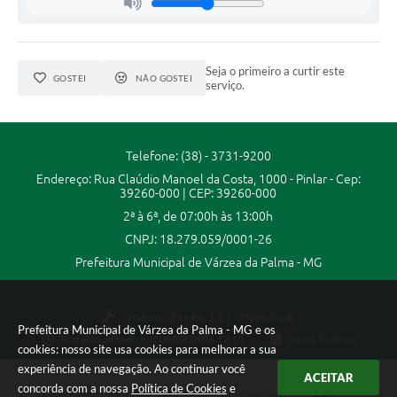
A Prefeitura
A Nossa Cidade
Seja o primeiro a curtir este
GOSTEI
NÃO GOSTEI
serviço.
Enfrentando o COVID-19
Contratos
Telefone: (38) - 3731-9200
Audiências Públicas
Endereço: Rua Claúdio Manoel da Costa, 1000 - Pinlar - Cep:
39260-000 | CEP: 39260-000
Arquivos para Download
2ª à 6ª, de 07:00h às 13:00h
Carta de Serviços
CNPJ: 18.279.059/0001-26
Prefeitura Municipal de Várzea da Palma - MG
Notícias
Turismo
Versão do Sistema:
3.5.3 - 19/06/2026
Prefeitura Municipal de Várzea da Palma - MG e os
Portal atualizado em:
06/08/2026 12:10
Dados Abertos
Obras
cookies: nosso site usa cookies para melhorar a sua
experiência de navegação. Ao continuar você
Galeria de Vídeos
ACEITAR
concorda com a nossa
Política de Cookies
e
Copyright Instar - 2006-2026. Todos os direitos reservados -