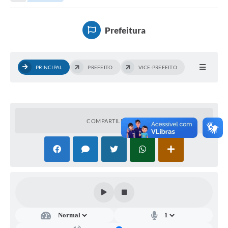
Empresas
Cidadão
Prefeitura
Publicações
Servidor
PRINCIPAL
PREFEITO
VICE-PREFEITO
Transparência
SIC
COMPARTILHAR
Ouvidoria
COVID-19
Patrimônio Cultural
Lei Aldir Blanc
Contato
Editais