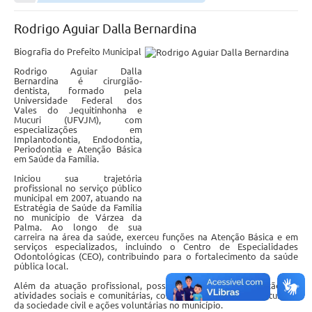
Empresas
Rodrigo Aguiar Dalla Bernardina
Cidadão
Biografia do Prefeito Municipal
Publicações
Rodrigo Aguiar Dalla
Bernardina é cirurgião-
Servidor
dentista, formado pela
Universidade Federal dos
Vales do Jequitinhonha e
Transparência
Mucuri (UFVJM), com
especializações em
Implantodontia, Endodontia,
SIC
Periodontia e Atenção Básica
em Saúde da Família.
Ouvidoria
Iniciou sua trajetória
profissional no serviço público
COVID-19
municipal em 2007, atuando na
Estratégia de Saúde da Família
no município de Várzea da
Patrimônio Cultural
Palma. Ao longo de sua
carreira na área da saúde, exerceu funções na Atenção Básica e em
serviços especializados, incluindo o Centro de Especialidades
Lei Aldir Blanc
Odontológicas (CEO), contribuindo para o fortalecimento da saúde
pública local.
Contato
Além da atuação profissional, possui histórico de participação em
atividades sociais e comunitárias, com envolvimento em instituições
da sociedade civil e ações voluntárias no município.
Editais