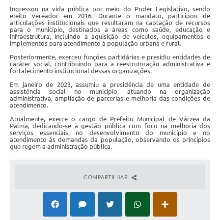
Ingressou na vida pública por meio do Poder Legislativo, sendo
A Prefeitura
eleito vereador em 2016. Durante o mandato, participou de
articulações institucionais que resultaram na captação de recursos
para o município, destinados a áreas como saúde, educação e
A Nossa Cidade
infraestrutura, incluindo a aquisição de veículos, equipamentos e
implementos para atendimento à população urbana e rural.
Enfrentando o COVID-19
Posteriormente, exerceu funções partidárias e presidiu entidades de
caráter social, contribuindo para a reestruturação administrativa e
fortalecimento institucional dessas organizações.
Contratos
Em janeiro de 2023, assumiu a presidência de uma entidade de
assistência social no município, atuando na organização
Audiências Públicas
administrativa, ampliação de parcerias e melhoria das condições de
atendimento.
Arquivos para Download
Atualmente, exerce o cargo de Prefeito Municipal de Várzea da
Palma, dedicando-se à gestão pública com foco na melhoria dos
Carta de Serviços
serviços essenciais, no desenvolvimento do município e no
atendimento às demandas da população, observando os princípios
que regem a administração pública.
Notícias
Turismo
COMPARTILHAR
Obras
Galeria de Vídeos