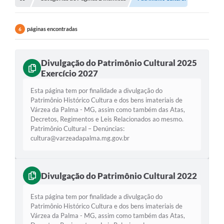
Empresas
Cidadão
páginas encontradas
6
Publicações
Servidor
Divulgação do Patrimônio Cultural 2025
Exercício 2027
Transparência
Esta página tem por finalidade a divulgação do
Patrimônio Histórico Cultura e dos bens imateriais de
SIC
Várzea da Palma - MG, assim como também das Atas,
Decretos, Regimentos e Leis Relacionados ao mesmo.
Ouvidoria
Patrimônio Cultural – Denúncias:
cultura@varzeadapalma.mg.gov.br
COVID-19
Patrimônio Cultural
Divulgação do Patrimônio Cultural 2022
Lei Aldir Blanc
Esta página tem por finalidade a divulgação do
Contato
Patrimônio Histórico Cultura e dos bens imateriais de
Várzea da Palma - MG, assim como também das Atas,
Editais