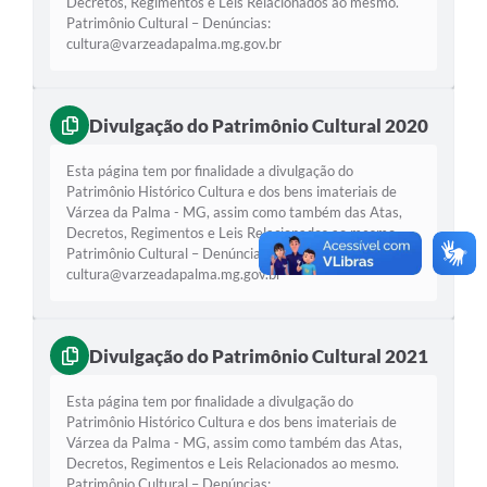
Decretos, Regimentos e Leis Relacionados ao mesmo.
Patrimônio Cultural – Denúncias:
A Prefeitura
cultura@varzeadapalma.mg.gov.br
A Nossa Cidade
Divulgação do Patrimônio Cultural 2020
Enfrentando o COVID-19
Contratos
Esta página tem por finalidade a divulgação do
Patrimônio Histórico Cultura e dos bens imateriais de
Audiências Públicas
Várzea da Palma - MG, assim como também das Atas,
Decretos, Regimentos e Leis Relacionados ao mesmo.
Arquivos para Download
Patrimônio Cultural – Denúncias:
cultura@varzeadapalma.mg.gov.br
Carta de Serviços
Notícias
Divulgação do Patrimônio Cultural 2021
Turismo
Esta página tem por finalidade a divulgação do
Obras
Patrimônio Histórico Cultura e dos bens imateriais de
Várzea da Palma - MG, assim como também das Atas,
Galeria de Vídeos
Decretos, Regimentos e Leis Relacionados ao mesmo.
Patrimônio Cultural – Denúncias: