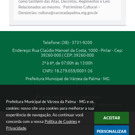
como também das Atas, Decretos, Regimentos e Leis
Relacionados ao mesmo. Patrimônio Cultural –
Denúncias:
cultura@varzeadapalma.mg.gov.br
Telefone: (38) - 3731-9200
Endereço: Rua Claúdio Manoel da Costa, 1000 - Pinlar - Cep:
39260-000 | CEP: 39260-000
2ª à 6ª, de 07:00h às 13:00h
CNPJ: 18.279.059/0001-26
Prefeitura Municipal de Várzea da Palma - MG
Versão do Sistema:
3.5.3 - 19/06/2026
Prefeitura Municipal de Várzea da Palma - MG e os
Portal atualizado em:
06/08/2026 12:10
Dados Abertos
cookies: nosso site usa cookies para melhorar a sua
experiência de navegação. Ao continuar você
ACEITAR
concorda com a nossa
Política de Cookies
e
Copyright Instar - 2006-2026. Todos os direitos reservados -
Privacidade
.
Instar Tecnologia
PERSONALIZAR