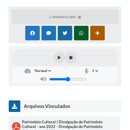
A Prefeitura
COMPARTILHAR
A Nossa Cidade
Enfrentando o COVID-19
Contratos
Audiências Públicas
Arquivos para Download
Carta de Serviços
Notícias
Turismo
Arquivos Vinculados
Obras
Patrimônio Cultural | Divulgação do Patrimônio
Galeria de Vídeos
Cultural - ano 2022 - Divulgação do Patrimônio