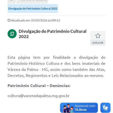
Empresas
Divulgação do Patrimônio Cultural 2022
Cidadão
Atualizado em: 05/05/2026 às 09h12
Publicações
Divulgação do Patrimônio Cultural
Servidor
2022
Transparência
AVALIAR
SIC
Esta página tem por finalidade a divulgação do
Ouvidoria
Patrimônio Histórico Cultura e dos bens imateriais de
Várzea da Palma - MG, assim como também das Atas,
COVID-19
Decretos, Regimentos e Leis Relacionados ao mesmo.
Patrimônio Cultural
Patrimônio Cultural – Denúncias:
Lei Aldir Blanc
cultura@varzeadapalma.mg.gov.br
Contato
Editais