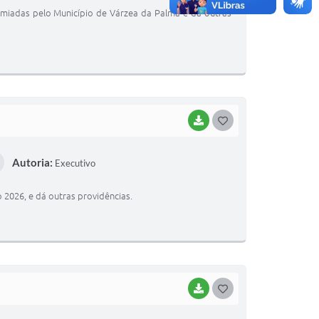
T
emiadas pelo Município de Várzea da Palma e dá outras
E
I
BAIXAR
G
O
Autoria:
Executivo
S
T
o 2026, e dá outras providências.
E
I
BAIXAR
G
O