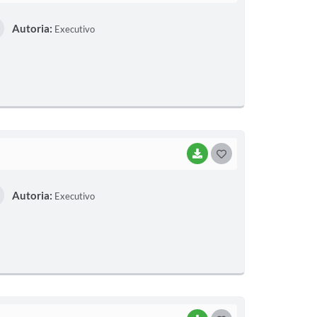
O
Autoria:
Executivo
S
T
E
I
BAIXAR
G
O
Autoria:
Executivo
S
T
E
I