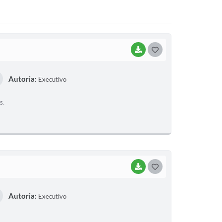
BAIXAR
G
O
Autoria:
Executivo
S
T
s.
E
I
BAIXAR
G
O
Autoria:
Executivo
S
T