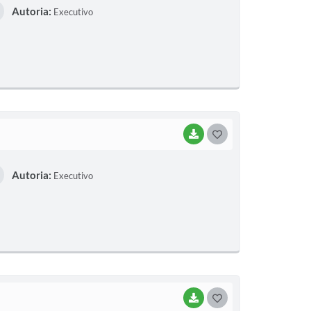
Autoria:
Executivo
S
T
E
I
BAIXAR
G
O
Autoria:
Executivo
S
T
E
I
BAIXAR
G