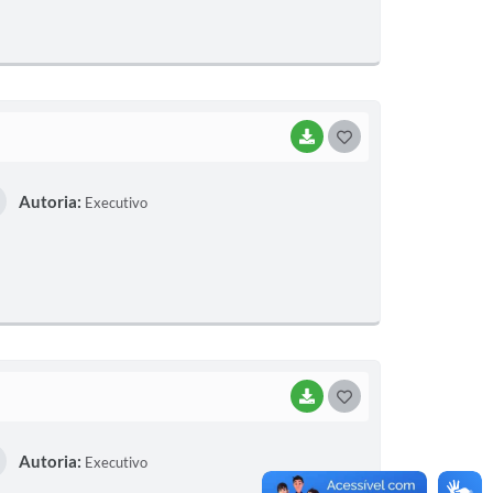
E
I
BAIXAR
G
O
Autoria:
Executivo
S
T
E
I
BAIXAR
G
O
Autoria:
Executivo
S