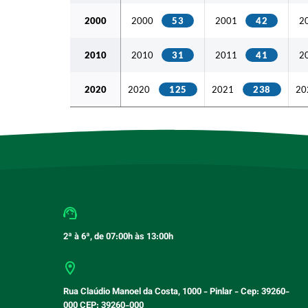
2000
2000
53
2001
42
2
2010
2010
31
2011
41
2
2020
2020
125
2021
238
20
2ª à 6ª, de 07:00h às 13:00h
Rua Claúdio Manoel da Costa, 1000 - Pinlar - Cep: 39260-
000 CEP: 39260-000