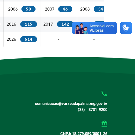
2006
50
2007
46
2008
34
2009
5
2016
115
2017
142
2018
77
2019
8
2026
614
-
-
-
comunicacao@varzeadapalma.mg.gov.br
(38) - 3731-9200
CNPJ: 18.279.059/0001-26