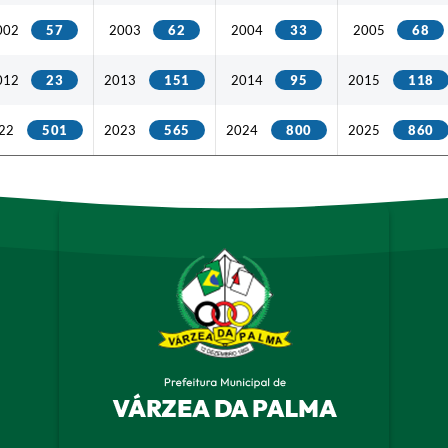
002
57
2003
62
2004
33
2005
68
012
23
2013
151
2014
95
2015
118
22
501
2023
565
2024
800
2025
860