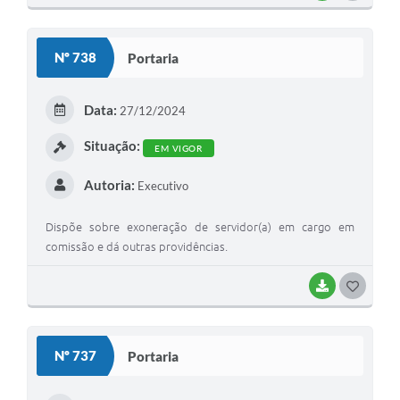
O
S
Nº 738
Portaria
T
E
Data:
27/12/2024
I
Situação:
EM VIGOR
Autoria:
Executivo
Dispõe sobre exoneração de servidor(a) em cargo em
comissão e dá outras providências.
BAIXAR
G
O
S
Nº 737
Portaria
T
E