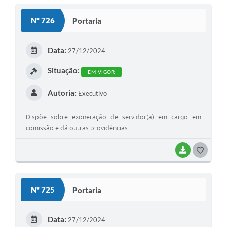
S
Nº 726
Portaria
T
E
Data:
27/12/2024
I
Situação:
EM VIGOR
Autoria:
Executivo
Dispõe sobre exoneração de servidor(a) em cargo em
comissão e dá outras providências.
BAIXAR
G
O
S
Nº 725
Portaria
T
E
Data:
27/12/2024