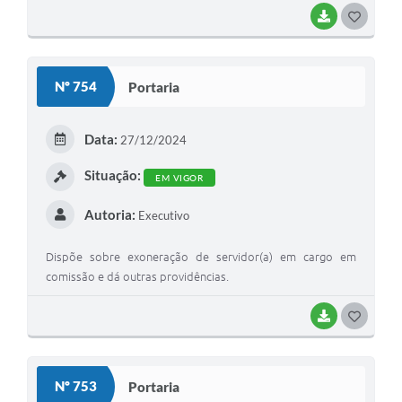
BAIXAR
G
O
S
Nº 754
Portaria
T
E
Data:
27/12/2024
I
Situação:
EM VIGOR
Autoria:
Executivo
Dispõe sobre exoneração de servidor(a) em cargo em
comissão e dá outras providências.
BAIXAR
G
O
S
Nº 753
Portaria
T