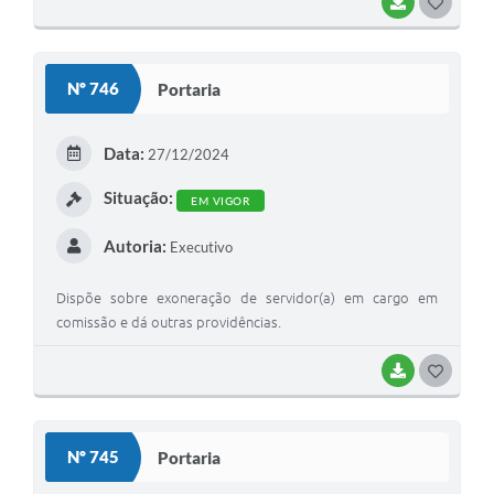
BAIXAR
G
O
S
Nº 746
Portaria
T
E
Data:
27/12/2024
I
Situação:
EM VIGOR
Autoria:
Executivo
Dispõe sobre exoneração de servidor(a) em cargo em
comissão e dá outras providências.
BAIXAR
G
O
S
Nº 745
Portaria
T