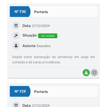
O
S
Nº 730
Portaria
T
E
Data:
27/12/2024
I
Situação:
EM VIGOR
Autoria:
Executivo
Dispõe sobre exoneração de servidor(a) em cargo em
comissão e dá outras providências.
BAIXAR
G
O
S
Nº 729
Portaria
T
E
Data:
27/12/2024