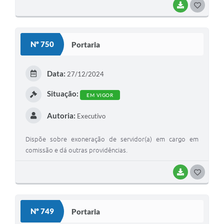
BAIXAR
G
O
S
Nº 750
Portaria
T
E
Data:
27/12/2024
I
Situação:
EM VIGOR
Autoria:
Executivo
Dispõe sobre exoneração de servidor(a) em cargo em
comissão e dá outras providências.
BAIXAR
G
O
S
Nº 749
Portaria
T