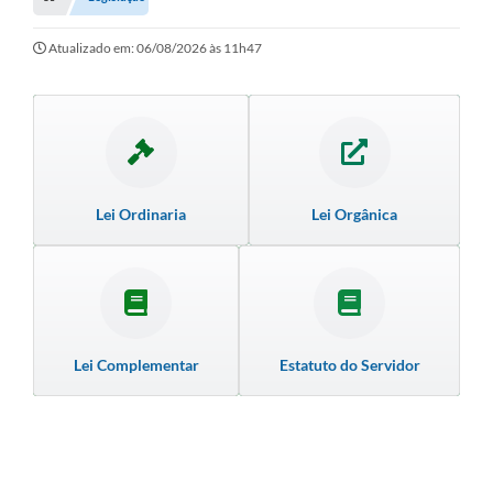
Empresas
Cidadão
Atualizado em: 06/08/2026 às 11h47
Publicações
Servidor
Transparência
Lei Ordinaria
Lei Orgânica
SIC
Ouvidoria
COVID-19
Patrimônio Cultural
Lei Complementar
Estatuto do Servidor
Lei Aldir Blanc
Contato
Editais