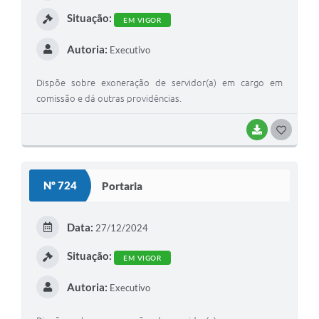
I
Situação:
EM VIGOR
Autoria:
Executivo
Dispõe sobre exoneração de servidor(a) em cargo em
comissão e dá outras providências.
BAIXAR
G
O
S
Nº 724
Portaria
T
E
Data:
27/12/2024
I
Situação:
EM VIGOR
Autoria:
Executivo