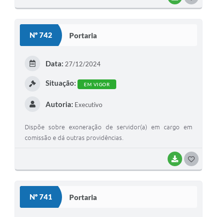
O
S
Nº 742
Portaria
T
E
Data:
27/12/2024
I
Situação:
EM VIGOR
Autoria:
Executivo
Dispõe sobre exoneração de servidor(a) em cargo em
comissão e dá outras providências.
BAIXAR
G
O
S
Nº 741
Portaria
T