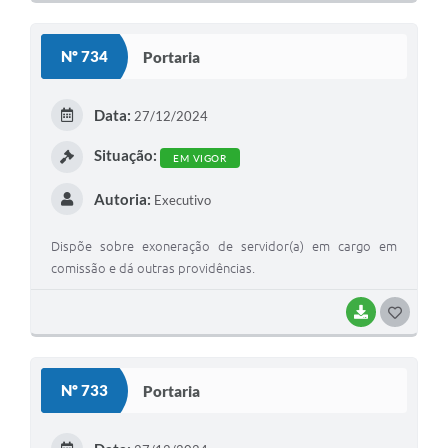
O
S
Nº 734
Portaria
T
E
Data:
27/12/2024
I
Situação:
EM VIGOR
Autoria:
Executivo
Dispõe sobre exoneração de servidor(a) em cargo em
comissão e dá outras providências.
BAIXAR
G
O
S
Nº 733
Portaria
T
E