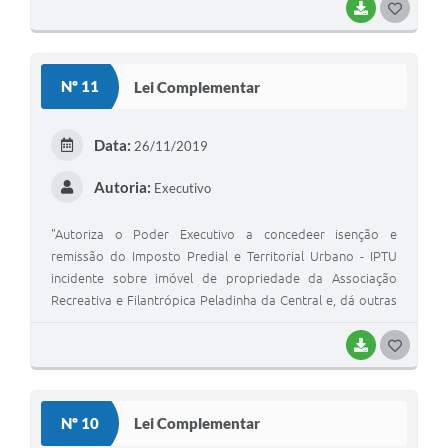
de março de 2020 e o Decreto Estadual nº. 47.891, de 20 de
BAIXAR
G
março de 2020, da emergência de saúde pública de
O
importância internacional decorrente do coronavírus
S
(covid-19), de que trata a Lei Federal nº 13.979, de 6 de
Nº 11
Lei Complementar
fevereiro de 2020, e das medidas emergenciais de saúde
T
pública adotadas pelo Decreto Municipal nº. 034, de 14 de
E
Maio de 2020 e dá outras providências.
Data:
26/11/2019
I
Autoria:
Executivo
"Autoriza o Poder Executivo a concedeer isenção e
remissão do Imposto Predial e Territorial Urbano - IPTU
incidente sobre imóvel de propriedade da Associação
Recreativa e Filantrópica Peladinha da Central e, dá outras
providências."
BAIXAR
G
O
S
Nº 10
Lei Complementar
T