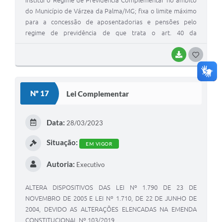
do Município de Várzea da Palma/MG; fixa o limite máximo
para a concessão de aposentadorias e pensões pelo
regime de previdência de que trata o art. 40 da
Constituição Federal; autoriza a adesão a plano de
benefícios de previdência complementar; e dá outras
BAIXAR
G
providências.
O
S
Nº 17
Lei Complementar
T
E
Data:
28/03/2023
I
Situação:
EM VIGOR
Autoria:
Executivo
ALTERA DISPOSITIVOS DAS LEI Nº 1.790 DE 23 DE
NOVEMBRO DE 2005 E LEI Nº 1.710, DE 22 DE JUNHO DE
2004, DEVIDO AS ALTERAÇÕES ELENCADAS NA EMENDA
CONSTITUCIONAL Nº 103/2019.