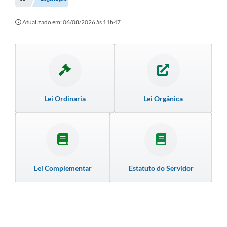
Empresas
Cidadão
Atualizado em: 06/08/2026 às 11h47
Publicações
Servidor
Transparência
Lei Ordinaria
Lei Orgânica
SIC
Ouvidoria
COVID-19
Patrimônio Cultural
Lei Complementar
Estatuto do Servidor
Lei Aldir Blanc
Contato
Editais