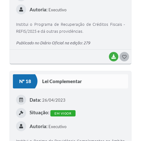
Autoria:
Executivo
Institui o Programa de Recuperação de Créditos Fiscais -
REFIS/2025 e dá outras providências.
Publicado no Diário Oficial na edição: 279
BAIXAR
G
O
S
Nº 18
Lei Complementar
T
E
Data:
26/04/2023
I
Situação:
EM VIGOR
Autoria:
Executivo
Institui o Regime de Previdência Complementar no âmbito