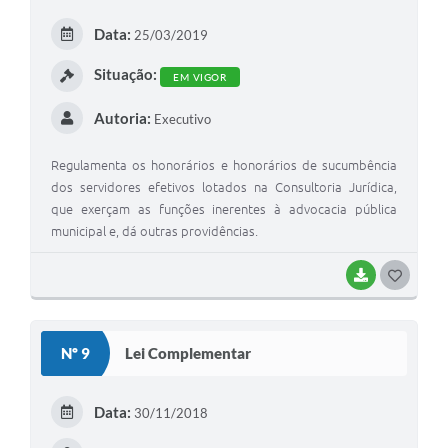
E
Data:
25/03/2019
I
Situação:
EM VIGOR
Autoria:
Executivo
Regulamenta os honorários e honorários de sucumbência
dos servidores efetivos lotados na Consultoria Jurídica,
que exerçam as funções inerentes à advocacia pública
municipal e, dá outras providências.
BAIXAR
G
O
S
Nº 9
Lei Complementar
T
E
Data:
30/11/2018
I