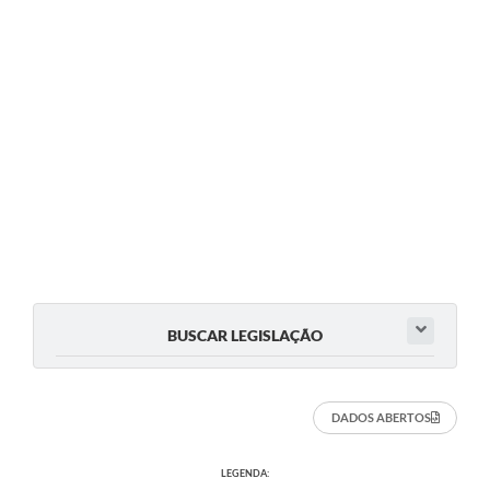
Secretarias
Projetos
Contas Públicas
Legislação
Links
Serviços Online
Telefones Úteis
Enquete
BUSCAR LEGISLAÇÃO
Agenda
Diário Oficial
DADOS ABERTOS
Emprega
LEGENDA: