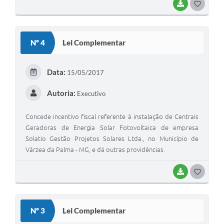
BAIXAR
G
O
S
Nº 4
Lei Complementar
T
E
Data:
15/05/2017
I
Autoria:
Executivo
Concede incentivo fiscal referente à instalação de Centrais
Geradoras de Energia Solar Fotovoltaica de empresa
Solatio Gestão Projetos Solares Ltda., no Município de
Várzea da Palma - MG, e dá outras providências.
BAIXAR
G
O
S
Nº 3
Lei Complementar
T