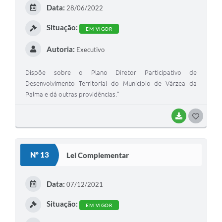
E
Data:
28/06/2022
I
Situação:
EM VIGOR
Autoria:
Executivo
Dispõe sobre o Plano Diretor Participativo de
Desenvolvimento Territorial do Município de Várzea da
Palma e dá outras providências.”
BAIXAR
G
O
S
Nº 13
Lei Complementar
T
E
Data:
07/12/2021
I
Situação:
EM VIGOR