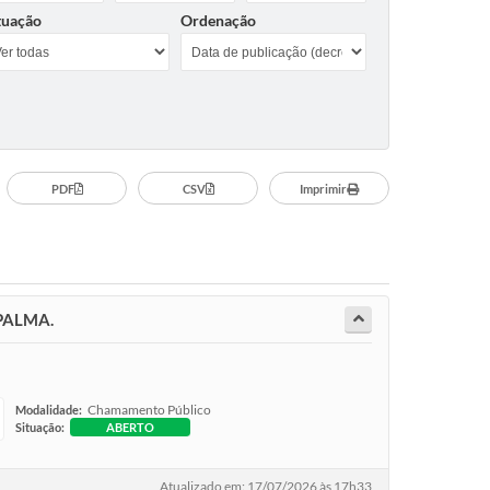
tuação
Ordenação
PDF
CSV
Imprimir
PALMA.
Chamamento Público
Modalidade:
Situação:
ABERTO
Atualizado em: 17/07/2026 às 17h33