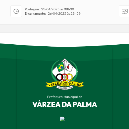
23/04/2025 às 08h30
Postagem:
26/04/2025 às 23h59
Encerramento: