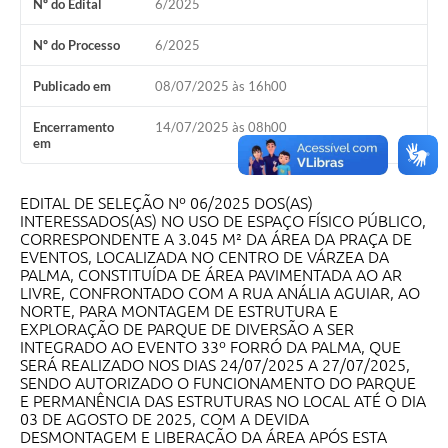
Nº do Edital
6/2025
A Prefeitura
Nº do Processo
6/2025
A Nossa Cidade
Publicado em
08/07/2025 às 16h00
Enfrentando o COVID-19
Encerramento
14/07/2025 às 08h00
em
Contratos
Audiências Públicas
EDITAL DE SELEÇÃO Nº 06/2025 DOS(AS)
INTERESSADOS(AS) NO USO DE ESPAÇO FÍSICO PÚBLICO,
Arquivos para Download
CORRESPONDENTE A 3.045 M² DA ÁREA DA PRAÇA DE
EVENTOS, LOCALIZADA NO CENTRO DE VÁRZEA DA
Carta de Serviços
PALMA, CONSTITUÍDA DE ÁREA PAVIMENTADA AO AR
LIVRE, CONFRONTADO COM A RUA ANÁLIA AGUIAR, AO
Notícias
NORTE, PARA MONTAGEM DE ESTRUTURA E
EXPLORAÇÃO DE PARQUE DE DIVERSÃO A SER
INTEGRADO AO EVENTO 33º FORRÓ DA PALMA, QUE
Turismo
SERÁ REALIZADO NOS DIAS 24/07/2025 A 27/07/2025,
SENDO AUTORIZADO O FUNCIONAMENTO DO PARQUE
Obras
E PERMANÊNCIA DAS ESTRUTURAS NO LOCAL ATÉ O DIA
03 DE AGOSTO DE 2025, COM A DEVIDA
Galeria de Vídeos
DESMONTAGEM E LIBERAÇÃO DA ÁREA APÓS ESTA