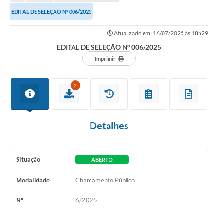
Empresas
EDITAL DE SELEÇÃO Nº 006/2025
Cidadão
Atualizado em: 16/07/2025 às 18h29
Publicações
EDITAL DE SELEÇÃO Nº 006/2025
Imprimir
Servidor
Transparência
2
SIC
Ouvidoria
Detalhes
COVID-19
Patrimônio Cultural
Situação
ABERTO
Lei Aldir Blanc
Modalidade
Chamamento Público
Contato
Nº
6/2025
Editais