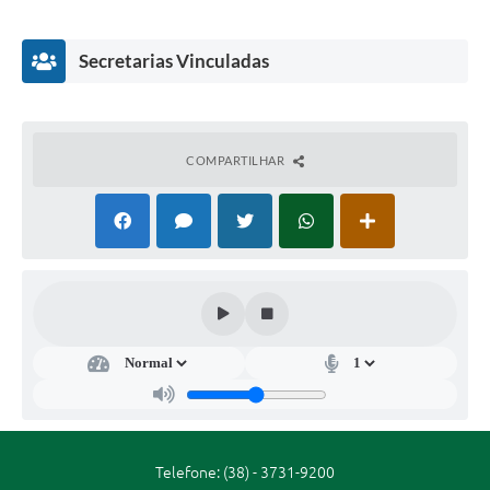
DATA, COM PAGAMENTO DE OUTORGA, CONFORME
Secretarias
DESCRIÇÕES CONSTANTES NO ANEXO I.
Secretarias Vinculadas
Projetos
Contas Públicas
Legislação
COMPARTILHAR
Links
Serviços Online
Telefones Úteis
Enquete
Secr
Agenda
etar
ia
Diário Oficial
de
Co
mu
Emprega
nica
Telefone: (38) - 3731-9200
ção