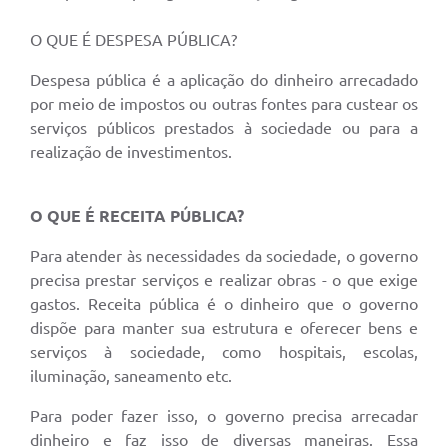
A Prefeitura
O QUE É DESPESA PÚBLICA?
A Nossa Cidade
Despesa pública é a aplicação do dinheiro arrecadado
por meio de impostos ou outras fontes para custear os
Enfrentando o COVID-19
serviços públicos prestados à sociedade ou para a
realização de investimentos.
Contratos
Audiências Públicas
O QUE É RECEITA PÚBLICA?
Arquivos para Download
Para atender às necessidades da sociedade, o governo
Carta de Serviços
precisa prestar serviços e realizar obras - o que exige
gastos. Receita pública é o dinheiro que o governo
Notícias
dispõe para manter sua estrutura e oferecer bens e
Turismo
serviços à sociedade, como hospitais, escolas,
iluminação, saneamento etc.
Obras
Para poder fazer isso, o governo precisa arrecadar
Galeria de Vídeos
dinheiro e faz isso de diversas maneiras. Essa