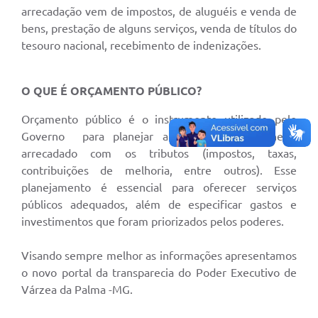
arrecadação vem de impostos, de aluguéis e venda de
Secretarias
bens, prestação de alguns serviços, venda de títulos do
Projetos
tesouro nacional, recebimento de indenizações.
Contas Públicas
O QUE É ORÇAMENTO PÚBLICO?
Legislação
Orçamento público é o instrumento utilizado pelo
Links
Governo para planejar a utilização do dinheiro
Serviços Online
arrecadado com os tributos (impostos, taxas,
contribuições de melhoria, entre outros). Esse
Telefones Úteis
planejamento é essencial para oferecer serviços
públicos adequados, além de especificar gastos e
Enquete
investimentos que foram priorizados pelos poderes.
Agenda
Visando sempre melhor as informações apresentamos
Diário Oficial
o novo portal da transparecia do Poder Executivo de
Emprega
Várzea da Palma -MG.