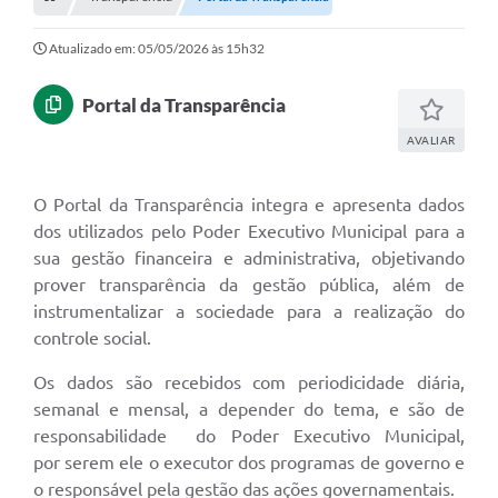
Empresas
Cidadão
Atualizado em: 05/05/2026 às 15h32
Publicações
Portal da Transparência
Servidor
AVALIAR
Transparência
O Portal da Transparência integra e apresenta dados
SIC
dos utilizados pelo Poder Executivo Municipal para a
sua gestão financeira e administrativa, objetivando
Ouvidoria
prover transparência da gestão pública, além de
instrumentalizar a sociedade para a realização do
COVID-19
controle social.
Patrimônio Cultural
Os dados são recebidos com periodicidade diária,
Lei Aldir Blanc
semanal e mensal, a depender do tema, e são de
responsabilidade do Poder Executivo Municipal,
Contato
por serem ele o executor dos programas de governo e
o responsável pela gestão das ações governamentais.
Editais