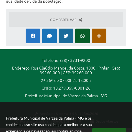
qualidade de vida da população.
Secretarias
Projetos
COMPARTILHAR
Contas Públicas
Legislação
Links
Telefone: (38) - 3731-9200
Serviços Online
Endereço: Rua Claúdio Manoel da Costa, 1000 - Pinlar - Cep:
39260-000 | CEP: 39260-000
Telefones Úteis
2ª à 6ª, de 07:00h às 13:00h
Enquete
CNPJ: 18.279.059/0001-26
Prefeitura Municipal de Várzea da Palma - MG
Agenda
Diário Oficial
Versão do Sistema:
3.5.3 - 19/06/2026
Prefeitura Municipal de Várzea da Palma - MG e os
Emprega
Portal atualizado em:
06/08/2026 12:10
Dados Abertos
cookies: nosso site usa cookies para melhorar a sua
experiência de navegação. Ao continuar você