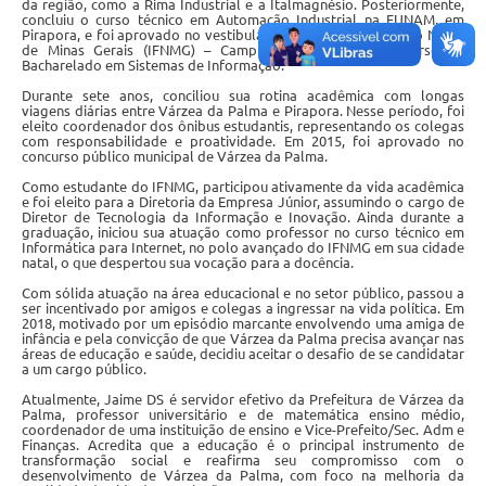
da região, como a Rima Industrial e a Italmagnésio. Posteriormente,
concluiu o curso técnico em Automação Industrial na FUNAM, em
A Prefeitura
Pirapora, e foi aprovado no vestibular do Instituto Federal do Norte
de Minas Gerais (IFNMG) – Campus Pirapora, para o curso de
Bacharelado em Sistemas de Informação.
A Nossa Cidade
Durante sete anos, conciliou sua rotina acadêmica com longas
viagens diárias entre Várzea da Palma e Pirapora. Nesse período, foi
Enfrentando o COVID-19
eleito coordenador dos ônibus estudantis, representando os colegas
com responsabilidade e proatividade. Em 2015, foi aprovado no
concurso público municipal de Várzea da Palma.
Contratos
Como estudante do IFNMG, participou ativamente da vida acadêmica
e foi eleito para a Diretoria da Empresa Júnior, assumindo o cargo de
Audiências Públicas
Diretor de Tecnologia da Informação e Inovação. Ainda durante a
graduação, iniciou sua atuação como professor no curso técnico em
Informática para Internet, no polo avançado do IFNMG em sua cidade
Arquivos para Download
natal, o que despertou sua vocação para a docência.
Carta de Serviços
Com sólida atuação na área educacional e no setor público, passou a
ser incentivado por amigos e colegas a ingressar na vida política. Em
2018, motivado por um episódio marcante envolvendo uma amiga de
Notícias
infância e pela convicção de que Várzea da Palma precisa avançar nas
áreas de educação e saúde, decidiu aceitar o desafio de se candidatar
a um cargo público.
Turismo
Atualmente, Jaime DS é servidor efetivo da Prefeitura de Várzea da
Palma, professor universitário e de matemática ensino médio,
Obras
coordenador de uma instituição de ensino e Vice-Prefeito/Sec. Adm e
Finanças. Acredita que a educação é o principal instrumento de
Galeria de Vídeos
transformação social e reafirma seu compromisso com o
desenvolvimento de Várzea da Palma, com foco na melhoria da