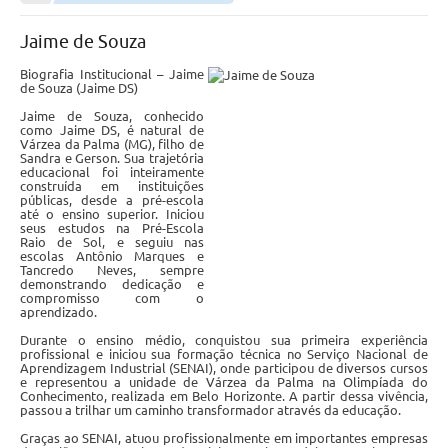
Empresas
Jaime de Souza
Cidadão
Biografia Institucional – Jaime
Publicações
de Souza (Jaime DS)
Jaime de Souza, conhecido
Servidor
como Jaime DS, é natural de
Várzea da Palma (MG), filho de
Sandra e Gerson. Sua trajetória
Transparência
educacional foi inteiramente
construída em instituições
públicas, desde a pré-escola
SIC
até o ensino superior. Iniciou
seus estudos na Pré-Escola
Ouvidoria
Raio de Sol, e seguiu nas
escolas Antônio Marques e
Tancredo Neves, sempre
COVID-19
demonstrando dedicação e
compromisso com o
aprendizado.
Patrimônio Cultural
Durante o ensino médio, conquistou sua primeira experiência
profissional e iniciou sua formação técnica no Serviço Nacional de
Lei Aldir Blanc
Aprendizagem Industrial (SENAI), onde participou de diversos cursos
e representou a unidade de Várzea da Palma na Olimpíada do
Conhecimento, realizada em Belo Horizonte. A partir dessa vivência,
Contato
passou a trilhar um caminho transformador através da educação.
Graças ao SENAI, atuou profissionalmente em importantes empresas
Editais